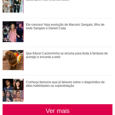
Agrado e Eduarda são prejudicadas pela proximidade com
Ele cresceu! Veja evolução de Marcelo Sangalo, filho de
João Raul. Saiba o que vai acontece...
Ivete Sangalo e Daniel Cady
Saiba o que vai acontecer em Coração Acelerado nesta
Que fofura! Cachorrinha se arruma para festa à fantasia de
quarta-feira
aumigo e encanta a
web
Conheça famosos que já falaram sobre o diagnóstico de
altas habilidades ou superdotação
Ver mais