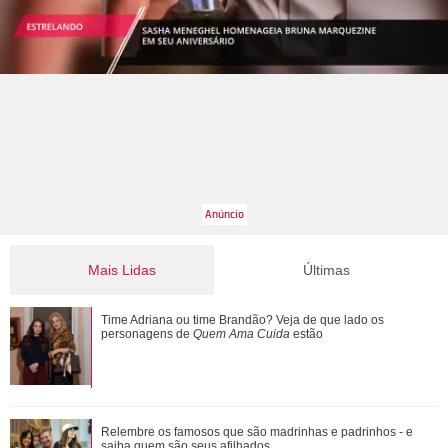
Mais Lidas
Últimas
Cristiano Ronaldo deixa comentário exaltando a noiva em
Time Adriana ou time Brandão? Veja de que lado os
vídeo de Márcia Goldschmidt; enten...
personagens de
Quem Ama Cuida
estão
De Wicked a Petal... Entenda a polêmica que motivou pausa
Relembre os famosos que são madrinhas e padrinhos - e
na carreira de Ariana Grande
saiba quem são seus afilhados