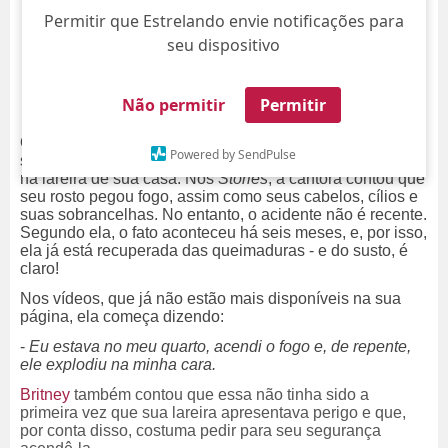
Permitir que Estrelando envie notificações para
seu dispositivo
Não permitir
Permitir
Que susto! Britney Spears usou o
Instagram
na última
Powered by SendPulse
segunda-feira, dia 30, para revelar que teve um acidente
na lareira de sua casa. Nos
Stories
, a cantora contou que
seu rosto pegou fogo, assim como seus cabelos, cílios e
suas sobrancelhas. No entanto, o acidente não é recente.
Segundo ela, o fato aconteceu há seis meses, e, por isso,
ela já está recuperada das queimaduras - e do susto, é
claro!
Nos vídeos, que já não estão mais disponíveis na sua
página, ela começa dizendo:
-
Eu estava no meu quarto, acendi o fogo e, de repente,
ele explodiu na minha cara.
Britney
também contou que essa não tinha sido a
primeira vez que sua lareira apresentava perigo e que,
por conta disso, costuma pedir para seu segurança