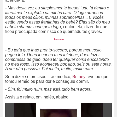
acendê-la.
- Mas desta vez eu simplesmente joguei tudo lá dentro e
literalmente explodiu na minha cara
.
O fogo arrancou
todos os meus cílios, minhas sobrancelhas... E vocês
estão vendo essas franjinhas de bebê? Elas são do meu
cabelo chamuscado pelo fogo
, contou ela, dizendo que
ficou preocupada com risco de queimaduras graves.
-
Eu teria que ir ao pronto-socorro, porque meu rosto
pegou fofo. Doeu tocar no meu telefone, doeu fazer
compressa de gelo, doeu ter qualquer coisa encostando
no meu rosto. Isso aconteceu por, tipo, seis ou sete horas.
A dor não passava. Foi muito, muito, muito ruim
.
Sem dizer se precisou ir ao médico,
Britney
revelou que
tomou remédios para dor e conseguiu dormir.
-
Sim, foi muito ruim, mas está tudo bem agora
.
Assista o relato, em inglês, abaixo: