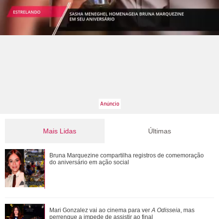
Mais Lidas
Últimas
Tony Ramos faz homenagem em aniversário de Nathalia
Bruna Marquezine compartilha registros de comemoração
Timberg
do aniversário em ação social
De galã de novelas a problemas com substâncias
Mari Gonzalez vai ao cinema para ver
A Odisseia
, mas
químicas... Veja as polêmicas que rondam R...
perrengue a impede de assistir ao final