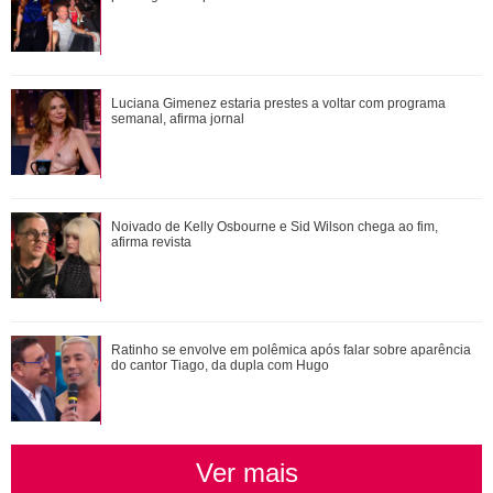
Shawn Mendes, João Guilherme, Enzo Celulari... Relembre
Luciana Gimenez estaria prestes a voltar com programa
os amores - e affairs - de Bruna Mar...
semanal, afirma jornal
Assumidos! Kylian Mbappé abre álbum de fotos e noite de
Noivado de Kelly Osbourne e Sid Wilson chega ao fim,
cinema brasileiro com Ester Expósi...
afirma revista
Mari Gonzalez vai ao cinema para ver A Odisseia, mas
Ratinho se envolve em polêmica após falar sobre aparência
perrengue a impede de assistir ao final
do cantor Tiago, da dupla com Hugo
Ver mais