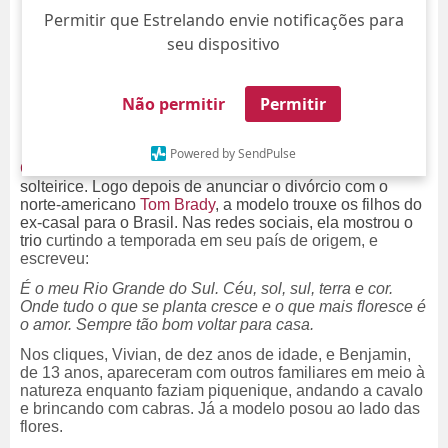
Permitir que Estrelando envie notificações para
seu dispositivo
Não permitir
Permitir
Powered by SendPulse
Gisele Bündchen
está livre, leve, solta e... curtindo a
solteirice. Logo depois de anunciar o divórcio com o
norte-americano
Tom Brady
, a modelo trouxe os filhos do
ex-casal para o Brasil. Nas redes sociais, ela mostrou o
trio
curtindo a temporada em seu país de origem, e
escreveu:
É o meu Rio Grande do Sul. Céu, sol, sul, terra e cor.
Onde tudo o que se planta cresce e o que mais floresce é
o amor. Sempre tão bom voltar para casa.
Nos cliques, Vivian, de dez anos de idade, e Benjamin,
de 13 anos, apareceram com outros familiares em meio à
natureza enquanto faziam piquenique, andando a cavalo
e brincando com cabras. Já a modelo posou ao lado das
flores.