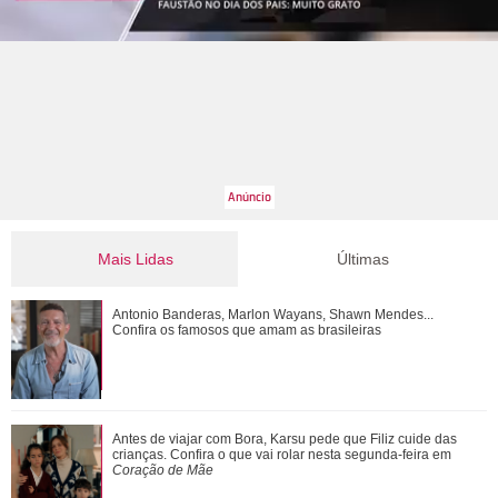
Mais Lidas
Últimas
Antes de viajar com Bora, Karsu pede que Filiz cuide das
Antonio Banderas, Marlon Wayans, Shawn Mendes...
crianças. Confira o que vai rolar n...
Confira os famosos que amam as brasileiras
Além da morte de Arthur Brandão, veja os mistérios de
Antes de viajar com Bora, Karsu pede que Filiz cuide das
Quem Ama Cuida que precisam se resol...
crianças. Confira o que vai rolar nesta segunda-feira em
Coração de Mãe