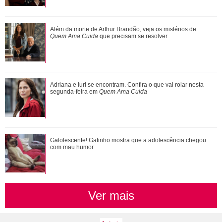
Marcos Caruso se emociona ao revisitar mais de 50 anos
Além da morte de Arthur Brandão, veja os mistérios de
de carreira
Quem Ama Cuida
que precisam se resolver
Adriana e Iuri se encontram. Confira o que vai rolar nesta
Adriana e Iuri se encontram. Confira o que vai rolar nesta
segunda-feira em Quem Ama Cuida
segunda-feira em
Quem Ama Cuida
Não gostou? Ana Paula Renault reage após Milena decretar
Gatolescente! Gatinho mostra que a adolescência chegou
fim da amizade entre as duas
com mau humor
Ver mais