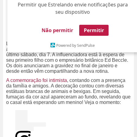
Permitir que Estrelando envie notificações para
seu dispositivo
Não permitir
Permitir
Luma Cesar, filha da atriz Elaine Mickely e do
Powered by SendPulse
apresentador Cesar Filho, realizou um chá revelação no
último sábado, dia 7. A influenciadora está à espera de
seu primeiro filho com o empresário britânico Ed Beccle.
Os dois anunciaram a gravidez no final de janeiro e
desde então vêm compartilhando a nova rotina.
A comemoração foi intimista
, contando com a presença
da família e amigos. A decoração contou com diversas
estátuas brancas de animais e bexigas. Em seguida,
fumaças da cor azul apareceram ao fundo, revelando que
o casal está esperando um menino!
Veja o momento: