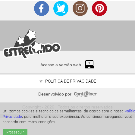
Acesse a versão web
POLÍTICA DE PRIVACIDADE
Desenvolvido por
Além da morte de Arthur Brandão, veja os mistérios de
Quem Ama Cuida
Copyright - 2026 | Todos os direitos reservados
que precisam se resolver
Utilizamos cookies e tecnologias semelhantes, de acordo com a nossa
Políti
Privacidade
, para melhorar a sua experiência. Ao continuar navegando, você
concorda com estas condições.
Prosseguir