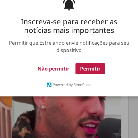
cer no início do mês de maio
Inscreva-se para receber as
notícias mais importantes
Pinterest
Whatsapp
Permitir que Estrelando envie notificações para seu
dispositivo
FALE CONOSCO
ANUNCIE NO ESTRELANDO
TRABALHE N
Não permitir
Permitir
Powered by SendPulse