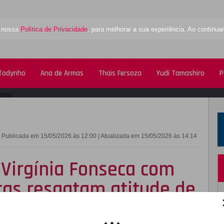
a nossa
Política de Privacidade
, para melhorar a sua experiência. Ao contin
 Todynho
Ana de Armas
Thais Fersoza
Yudi Tamashiro
P
FACEBOOK
TWITTE
Publicada em 15/05/2026 às 12:00 | Atualizada em 15/05/2026 às 14:14
Virgínia Fonseca com
utas resgatam atitude de
da!