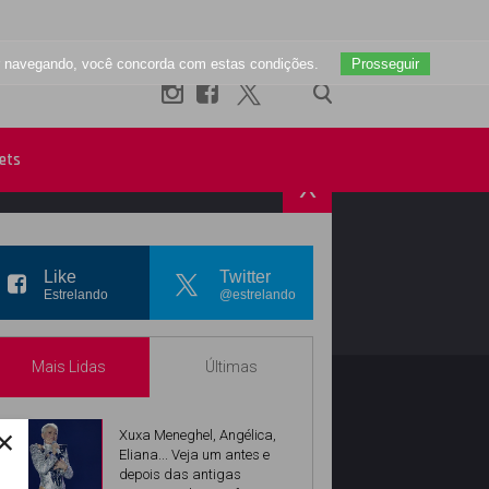
uar navegando, você concorda com estas condições.
Prosseguir
ets
X
R
INSTAGRAM
Like
Twitter
Estrelando
@estrelando
Mais Lidas
Últimas
×
Xuxa Meneghel, Angélica,
Eliana... Veja um antes e
depois das antigas