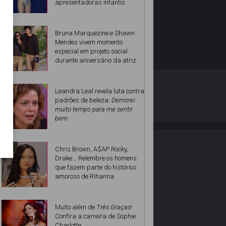
apresentadoras infantis
Bruna Marquezine e Shawn
Mendes vivem momento
especial em projeto social
durante aniversário da atriz
O ESTRELANDO
POLÍTICA DE PRIVACIDADE
Leandra Leal revela luta contra
padrões de beleza:
Demorei
muito tempo para me sentir
Desenvolvido por
bem
Chris Brown, A$AP Rocky,
Drake... Relembre os homens
que fazem parte do histórico
amoroso de Rihanna
Muito além de
Três Graças
!
Confira a carreira de Sophie
Charlotte