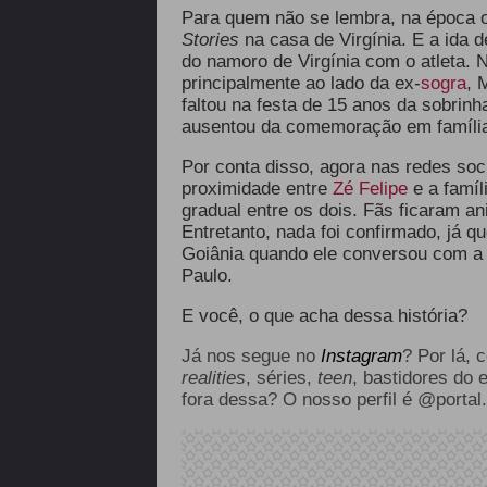
Para quem não se lembra, na época o
Stories
na casa de Virgínia. E a
ida d
do namoro de Virgínia com o atleta. 
principalmente ao lado da ex-
sogra
, 
faltou na festa de 15 anos da sobrinh
ausentou da comemoração em família
Por conta disso, agora nas redes soc
proximidade entre
Zé Felipe
e a famíl
gradual entre os dois. Fãs ficaram an
Entretanto, nada foi confirmado, já q
Goiânia quando ele conversou com a 
Paulo.
E você, o que acha dessa história?
Já nos segue no
Instagram
? Por lá, 
realities
, séries,
teen
, bastidores do 
fora dessa? O nosso perfil é @portal.