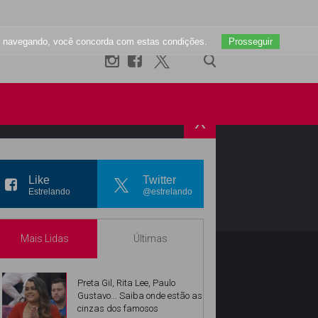
uar navegando, você concorda com estas condições.
Prosseguir
X
R
INSTAGRAM
Like
Twitter
Estrelando
@estrelando
Mais Lidas
Últimas
Preta Gil, Rita Lee, Paulo
Gustavo... Saiba onde estão as
cinzas dos famosos