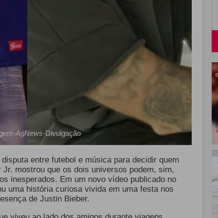
gem-
AgNews
-Divulgação
 disputa entre futebol e música para decidir quem
Jr. mostrou que os dois universos podem, sim,
tros inesperados. Em um novo vídeo publicado no
rou uma história curiosa vivida em uma festa nos
esença de Justin Bieber.
ue viveu ao lado dos amigos durante viagens