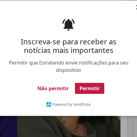
Pinterest
Whatsapp
Inscreva-se para receber as
notícias mais importantes
FALE CONOSCO
ANUNCIE NO ESTRELANDO
TRABALHE N
Permitir que Estrelando envie notificações para seu
dispositivo
Não permitir
Permitir
Powered by SendPulse