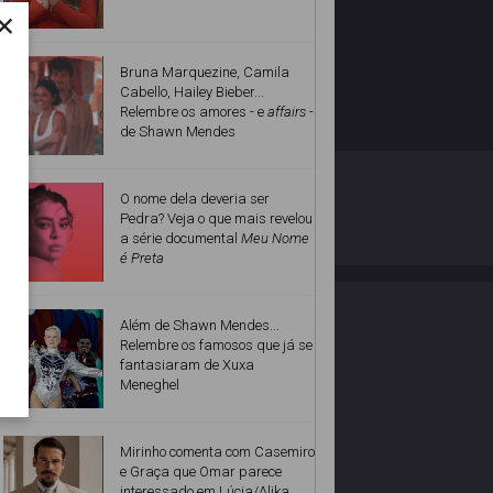
×
Bruna Marquezine, Camila
Cabello, Hailey Bieber...
Relembre os amores - e
affairs
-
de Shawn Mendes
O ESTRELANDO
POLÍTICA DE PRIVACIDADE
O nome dela deveria ser
Pedra? Veja o que mais revelou
a série documental
Meu Nome
Desenvolvido por
é Preta
Além de Shawn Mendes...
Relembre os famosos que já se
fantasiaram de Xuxa
Meneghel
Mirinho comenta com Casemiro
e Graça que Omar parece
interessado em Lúcia/Alika.