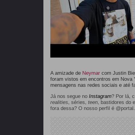
A amizade de
Neymar
com Justin Bieb
foram vistos em encontros em Nova 
mensagens nas redes sociais e até f
Já nos segue no
Instagram
? Por lá, 
realities
, séries,
teen
, bastidores do 
fora dessa? O nosso perfil é @portal.