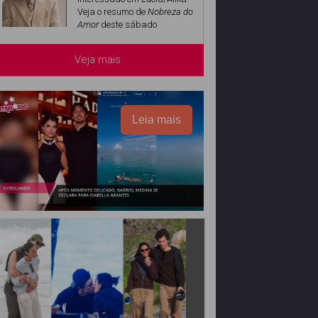
Veja o resumo de
Nobreza do
Amor
deste sábado
Veja mais
Leia mais