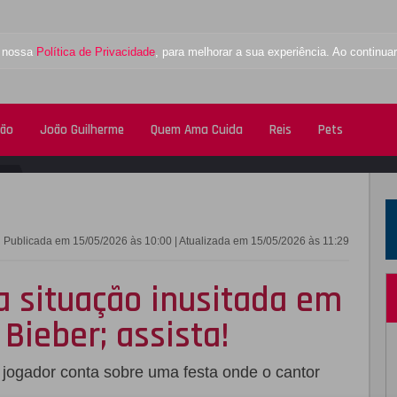
a nossa
Política de Privacidade
, para melhorar a sua experiência. Ao contin
tão
João Guilherme
Quem Ama Cuida
Reis
Pets
FACEBOOK
TWITTE
Publicada em 15/05/2026 às 10:00 | Atualizada em 15/05/2026 às 11:29
a situação inusitada em
Bieber; assista!
o jogador conta sobre uma festa onde o cantor