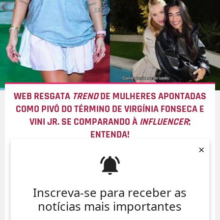
WEB RESGATA
TREND
DE MULHERES APONTADAS
COMO PIVÔ DO TÉRMINO DE VIRGÍNIA FONSECA E
VINI JR. SE COMPARANDO À
INFLUENCER
;
ENTENDA!
×
06/Ago/
Inscreva-se para receber as
notícias mais importantes