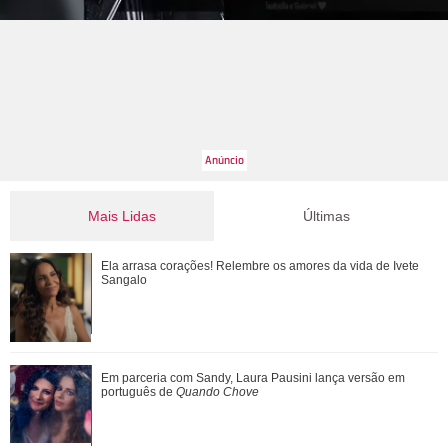
Mais Lidas
Últimas
Emma Heming revela que estava noiva quando conheceu
Ela arrasa corações! Relembre os amores da vida de Ivete
Bruce Willis: Adorava estar perto dele
Sangalo
Leonardo compra 60 porcos e brinca ao ter dificuldade com
Em parceria com Sandy, Laura Pausini lança versão em
pagamento: Vou pedir ajuda
português de
Quando Chove