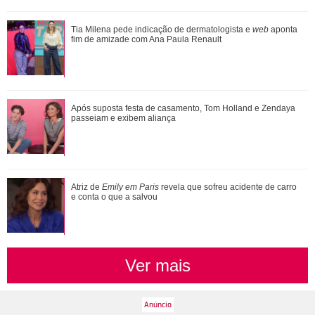
Em parceria com Sandy, Laura Pausini lança versão em
Tia Milena pede indicação de dermatologista e
web
aponta
português de Quando Chove
fim de amizade com Ana Paula Renault
Ela arrasa corações! Relembre os amores da vida de Ivete
Após suposta festa de casamento, Tom Holland e Zendaya
Sangalo
passeiam e exibem aliança
Adam Sandler anuncia Gente Grande 3 e compartilha foto
Atriz de
Emily em Paris
revela que sofreu acidente de carro
com elenco
e conta o que a salvou
Ver mais