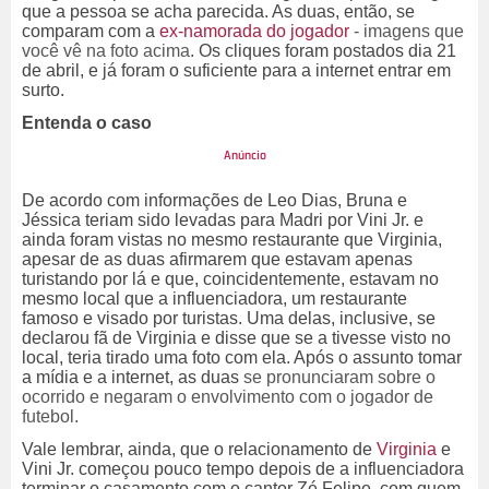
que a pessoa se acha parecida. As duas, então, se
comparam com a
ex-namorada do jogador
- imagens que
você vê na foto acima
. Os cliques foram postados dia 21
de abril, e já foram o suficiente para a internet entrar em
surto.
Entenda o caso
De acordo com informações de Leo Dias, Bruna e
Jéssica teriam sido levadas para Madri por Vini Jr. e
ainda foram vistas no mesmo restaurante que Virginia,
apesar de as duas afirmarem que estavam apenas
turistando por lá e que, coincidentemente, estavam no
mesmo local que a influenciadora, um restaurante
famoso e visado por turistas. Uma delas, inclusive, se
declarou fã de Virginia e disse que se a tivesse visto no
local, teria tirado uma foto com ela. Após o assunto tomar
a mídia e a internet, as duas
se pronunciaram sobre o
ocorrido e negaram o envolvimento com o jogador de
futebol.
Vale lembrar, ainda, que o relacionamento de
Virginia
e
Vini Jr. começou pouco tempo depois de a influenciadora
terminar o casamento com o cantor Zé Felipe, com quem