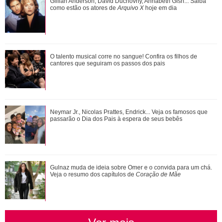
Além de Ariana Grande, confira famosas que já foram
Gillian Anderson, David Duchovny, Annabeth Gish... Saiba
criticadas pelos corpos magros (e rebat...
como estão os atores de
Arquivo X
hoje em dia
Ariana Grande faz desabafo em show sobre decisão de
O talento musical corre no sangue! Confira os filhos de
pausar a carreira: Não foi uma reação...
cantores que seguiram os passos dos pais
Gillian Anderson, David Duchovny, Annabeth Gish... Saiba
Neymar Jr., Nicolas Prattes, Endrick... Veja os famosos que
como estão os atores de Arquivo X h...
passarão o Dia dos Pais à espera de seus bebês
Novelas, filmes e série... Relembre os papéis marcantes da
Gulnaz muda de ideia sobre Omer e o convida para um chá.
carreira de Bruna Marquezine
Veja o resumo dos capítulos de
Coração de Mãe