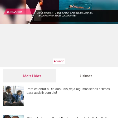
Mais Lidas
Últimas
Bruna Marquezine, Camila Cabello, Hailey Bieber...
Para celebrar o Dia dos Pais, veja algumas séries e filmes
Relembre os amores - e affairs - de Shawn ...
para assistir com ele!