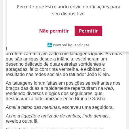
Permitir que Estrelando envie notificações para
seu dispositivo
Não permitir
Permitir
Powered by SendPulse
Bruna Marquezine e Sasha Meneghel encantaram os fãs
ao eternizarem a amizade com tatuagens iguais. As duas,
que são amigas desde a infância, escolheram um
desenho delicado de duas estrelas sorridentes e
abraçadas, feito com tinta vermelha, e exibiram o
resultado nas redes sociais do tatuador João Klein.
As tatuagens foram feitas em posições semelhantes nos
braços das duas e rapidamente repercutiram na
web
,
rendendo diversos elogios dos seguidores, que
destacaram a forte amizade entre Bruna e Sasha.
Amei a tattoo das meninas
, escreveu uma seguidora.
Acho a ligação e amizade de ambas, lindo demais
,
revelou outra fã.