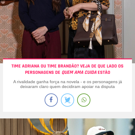
TIME ADRIANA OU TIME BRANDÃO? VEJA DE QUE LADO OS
PERSONAGENS DE
QUEM AMA CUIDA
ESTÃO
A rivalidade ganha força na novela - e os personagens já
deixaram claro quem decidiram apoiar na disputa