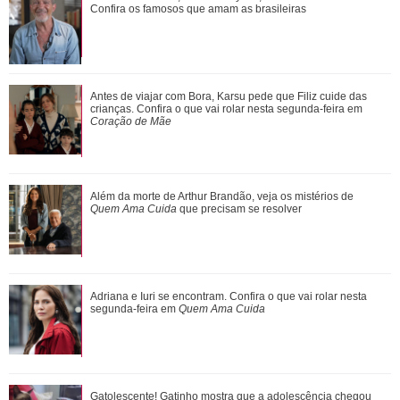
teorias da conspiração envolvendo os...
Confira os famosos que amam as brasileiras
Akin, Ladisa e Dumi celebram as notícias do reencontro de
Antes de viajar com Bora, Karsu pede que Filiz cuide das
Omar e Alika. Veja o que vai acont...
crianças. Confira o que vai rolar nesta segunda-feira em
Coração de Mãe
Poliana Rocha homenageia o esposo, Leonardo, e o filho,
Além da morte de Arthur Brandão, veja os mistérios de
Zé Felipe, no Dia dos Pais: Orgulho
Quem Ama Cuida
que precisam se resolver
Saiba o que vai acontecer em Coração Acelerado nesta
Adriana e Iuri se encontram. Confira o que vai rolar nesta
quarta-feira
segunda-feira em
Quem Ama Cuida
Mirinho comenta com Casemiro e Graça que Omar parece
Gatolescente! Gatinho mostra que a adolescência chegou