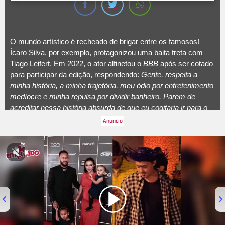
O mundo artístico é recheado de brigar entre os famosos!
Ícaro Silva, por exemplo, protagonizou uma baita treta com
Tiago Leifert. Em 2022, o ator alfinetou o
BBB
após ser cotado
para participar da edição, respondendo:
Gente, respeita a
minha história, a minha trajetória, meu ódio por entretenimento
medíocre e minha repulsa por dividir banheiro. Parem de
acreditar nessa história absurda de que eu cogitaria ir para o
Big Boster Brasil
. Tiago Leifert, ex-apresentador do
reality
, por
sua vez, decidiu rebater Ícaro:
Não só te fizemos mal como
provavelmente pegamos seu salário nessa última aê
. Tempos
depois, Leifert explicou melhor seu comentário:
Eu achei que
eu tinha escrito algo super óbvio, uma constatação simples
até de como as coisas funcionam, mas o que eu disse foi
jogado para um lugar que não é meu, catapultado para lugares
que eu desconheço e não foi o que falei. Se você se feriu com
o que eu falei, eu lamento para caramba porque não foi a
minha intenção. Mas esse não é um pedido de desculpas, tá?