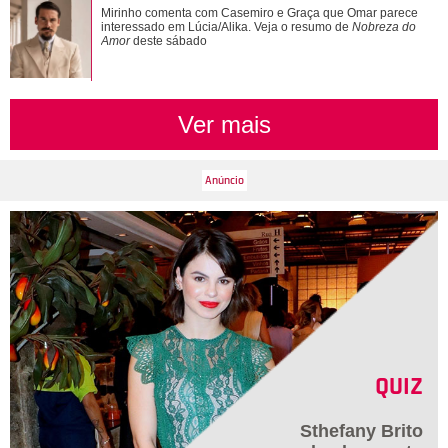
Veja tudo sobre a bariátrica e a evolução do corpo de Jojo
Mirinho comenta com Casemiro e Graça que Omar parece
Todynho
interessado em Lúcia/Alika. Veja o resumo de
Nobreza do
Amor
deste sábado
Ver mais
QUIZ
Sthefany Brito