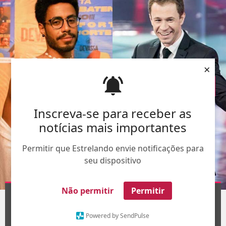
×
Inscreva-se para receber as
notícias mais importantes
Permitir que Estrelando envie notificações para
seu dispositivo
Montagem - Divulgação -
TV Globo
Não permitir
Permitir
1
/8
Powered by SendPulse