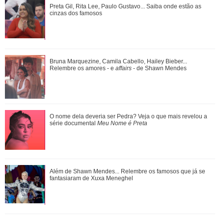
Preta Gil, Rita Lee, Paulo Gustavo... Saiba onde estão as
Preta Gil, Rita Lee, Paulo Gustavo... Saiba onde estão as
cinzas dos famosos
cinzas dos famosos
Agrado e Eduarda são prejudicadas pela proximidade com
Bruna Marquezine, Camila Cabello, Hailey Bieber...
João Raul. Saiba o que vai acontece...
Relembre os amores - e
affairs
- de Shawn Mendes
Fernanda Torres cantando, Kaká tentando dar estrela...
O nome dela deveria ser Pedra? Veja o que mais revelou a
Relembre os micos que famosos já pag...
série documental
Meu Nome é Preta
Pedro comemora o estado de saúde de Bruna. Confira o
Além de Shawn Mendes... Relembre os famosos que já se
que vai rolar neste sábado em Quem Ama...
fantasiaram de Xuxa Meneghel