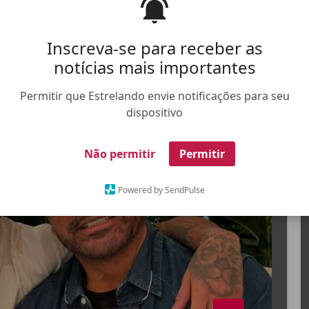
incipais nomes por trás da carreira do jogador
Inscreva-se para receber as
notícias mais importantes
Permitir que Estrelando envie notificações para seu
dispositivo
FALE CONOSCO
ANUNCIE NO ESTRELANDO
TRABALHE N
Não permitir
Permitir
X
Powered by SendPulse