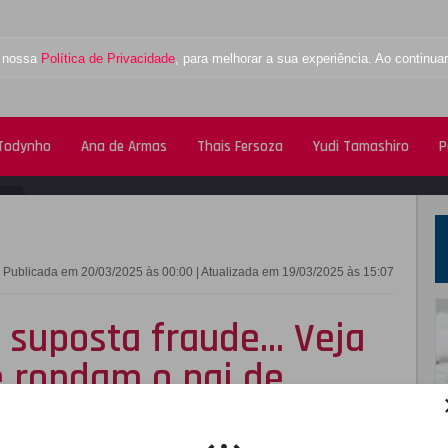
a nossa
Política de Privacidade
, para melhorar a sua experiência. Ao contin
 Todynho
Ana de Armas
Thais Fersoza
Yudi Tamashiro
P
FACEBOOK
TWITTE
Publicada em 20/03/2025 às 00:00 | Atualizada em 19/03/2025 às 15:07
 suposta fraude... Veja
e rondam o pai de