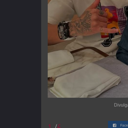
Divulg
1
/
6
Face