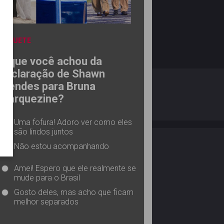
ENQUETE
O que você achou da
declaração de Shawn
O ESTRELANDO
POLÍTICA DE PRIVACIDADE
Mendes para Bruna
Marquezine?
Desenvolvido por
Uma fofura! Adoro ver como eles
são lindos juntos
Não estou acompanhando
Amei! Espero que ele realmente se
mude para o Brasil
Gosto deles, mas acho que ficam
melhor separados