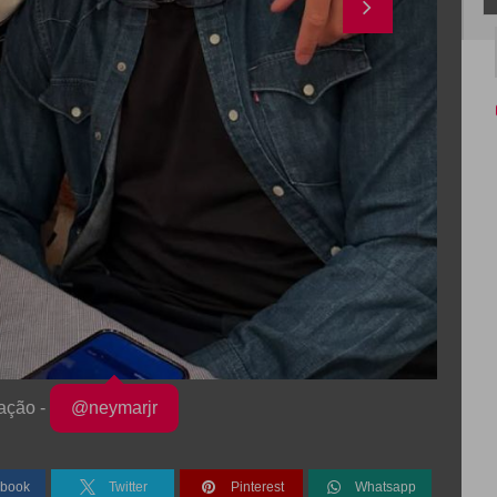
ação -
@neymarjr
book
Twitter
Pinterest
Whatsapp