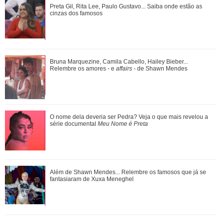
Bruna Marquezine, Camila Cabello, Hailey Bieber...
Preta Gil, Rita Lee, Paulo Gustavo... Saiba onde estão as
Relembre os amores - e affairs - de Shawn ...
cinzas dos famosos
O nome dela deveria ser Pedra? Veja o que mais revelou a
Bruna Marquezine, Camila Cabello, Hailey Bieber...
série documental Meu Nome é Preta
Relembre os amores - e
affairs
- de Shawn Mendes
Ariana Grande anuncia pausa na carreira após críticas ao
O nome dela deveria ser Pedra? Veja o que mais revelou a
corpo
série documental
Meu Nome é Preta
Ariana Grande faz desabafo em show sobre decisão de
Além de Shawn Mendes... Relembre os famosos que já se
pausar a carreira: Não foi uma reação...
fantasiaram de Xuxa Meneghel