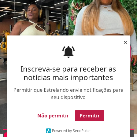
×
Inscreva-se para receber as
notícias mais importantes
Permitir que Estrelando envie notificações para
seu dispositivo
Não permitir
Permitir
Powered by SendPulse
Divulgação