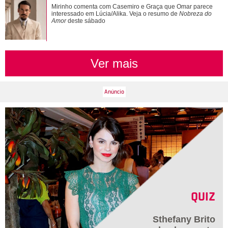
Além de Shawn Mendes... Relembre os famosos que já se
Mirinho comenta com Casemiro e Graça que Omar parece
fantasiaram de Xuxa Meneghel
interessado em Lúcia/Alika. Veja o resumo de
Nobreza do
Amor
deste sábado
Ver mais
QUIZ
Sthefany Brito