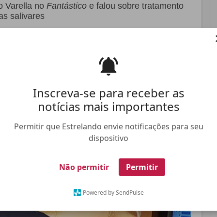
o Varella no
Fantástico
e falou sobre tratamento
as salivares
Pinterest
Whatsapp
FALE CONOSCO
ANUNCIE NO ESTRELANDO
TRABALHE N
Inscreva-se para receber as
notícias mais importantes
Permitir que Estrelando envie notificações para seu
dispositivo
Não permitir
Permitir
Powered by SendPulse