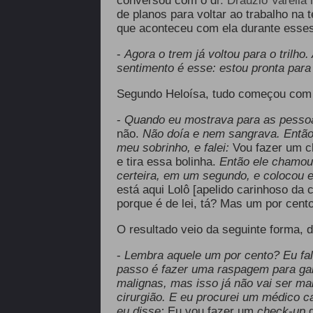
conversou com o d
r. Dráuzio Varella
de planos para voltar ao trabalho na 
que aconteceu com ela durante esses
-
Agora o trem já voltou para o trilho
sentimento é esse: estou pronta para
Segundo Heloísa, tudo começou com 
-
Quando eu mostrava para as pessoa
não.
Não
doía
e nem sangrava.
Então
meu sobrinho, e falei:
Vou fazer um c
e tira essa bolinha.
Então ele chamou 
certeira, em um segundo, e colocou e
está aqui Lolô [apelido carinhoso da
porque é de lei, tá? Mas um por cent
O resultado veio da seguinte forma, d
-
Lembra aquele um por cento? Eu fal
passo é fazer uma raspagem para gara
malignas, mas isso já não vai ser ma
cirurgião. E eu procurei um médico c
eu disse:
Eu vou fazer um
check-up
g