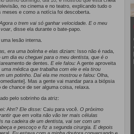
 no último domingo, dia 10, e mostrou que está c
heia
televisão, no cinema e no teatro, explicando tudo o
 meses e como a notícia foi descoberta.
. Agora o trem vai só ganhar velocidade. E o meu
 voar
, disse ela durante o bate-papo.
uma lesão interna.
s, era uma bolinha e elas diziam:
Isso não é nada,
 um dia eu cheguei para o meu dentista, que é o
lareamento de dentes.
E ele falou:
A gente aproveita
uma médica que trabalha com ele e ela tirou
m um potinho. Daí ela me mostrou e falou:
Olha,
 comediante]. Mas a gente vai mandar para a biópsia
o de chance de ser alguma coisa, relaxa.
ado pelo sobrinho da atriz:
ei:
Ahn?
Ele disse:
Caiu para você.
O próximo
ntir que em volta não vão ter mais células
is na cadeira de um dentista, vai ser com um
abeça e pescoço e fiz a segunda cirurgia. E depois
eral.
Eu estava com a minha doutora conversando e