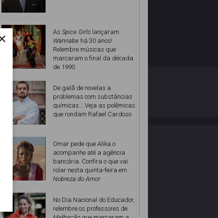
×
As
Spice Girls
lançaram
Wannabe
há 30 anos!
Relembre músicas que
marcaram o final da década
de 1990
O ESTRELANDO
POLÍTICA DE PRIVACIDADE
De galã de novelas a
problemas com substâncias
químicas... Veja as polêmicas
Desenvolvido por
que rondam Rafael Cardoso
Omar pede que Alika o
acompanhe até a agência
bancária. Confira o que vai
rolar nesta quinta-feira em
Nobreza do Amor
No Dia Nacional do Educador,
relembre os professores de
Malhação
que marcaram a