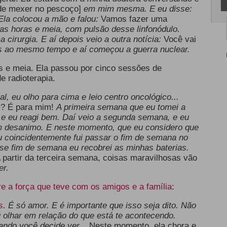
 de mexer no pescoço]
em mim mesma. E eu disse:
Ela colocou a mão e falou:
Vamos fazer uma
as horas e meia, com pulsão desse linfonódulo.
cirurgia. E aí depois veio a outra notícia:
Você vai
 ao mesmo tempo e aí começou a guerra nuclear.
as e meia. Ela passou por cinco sessões de
e radioterapia.
al, eu olho para cima e leio centro oncológico...
? É para mim!
A primeira semana que eu tomei a
 e eu reagi bem. Daí veio a segunda semana, e eu
m desanimo. E neste momento, que eu considero que
eu coincidentemente fui passar o fim de semana no
se fim de semana eu recobrei as minhas baterias.
 partir da terceira semana, coisas maravilhosas vão
er.
re a força que teve com os amigos e a família
:
s
. É só amor. E é importante que isso seja dito. Não
 olhar em relação do que está te acontecendo.
ndo você decide ver...
Neste momento, ela chora e