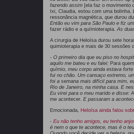
fazendo assim
[ela faz o movimento
Ixi, Claudia, estou com uma bolinha.
ressonância magnética,
que durou du
Então eu vim para São Paulo e fiz uma 
fazer rádio e a químioterapia.
As duas
A cirurgia de Heloísa durou sete hor
quimioterapia e mais de 30 sessões d
-
O primeiro dia que eu piso no hospit
aquilo me bateu e eu falei:
Para quem
químio, meu corpo ainda estava forte
fui no chão. Um cansaço extremo, u
foi a semana mais difícil para mim, 
Rio de Janeiro, na minha casa. E nes
Eu virei para o meu marido e disse:
A
me acontecer.
E passaram a acontec
Emocionada,
Heloísa ainda falou sob
-
Eu não tenho amigos, eu tenho anjo
é nem o que te acontece, mas é o teu
Quando você decide ver a beleza, qua