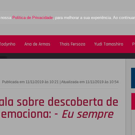
a nossa
Política de Privacidade
, para melhorar a sua experiência. Ao contin
 Todynho
Ana de Armas
Thais Fersoza
Yudi Tamashiro
P
FACEBOOK
TWITTE
Publicada em 11/11/2019 às 10:21 | Atualizada em 11/11/2019 às 10:54
fala sobre descoberta de
 emociona: -
Eu sempre