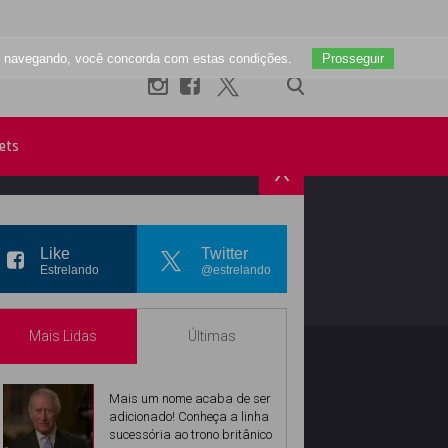
uar navegando, você concorda com estas condições.
Prosseguir
ets
X
R
INSTAGRAM
Like
Twitter
Estrelando
@estrelando
Mais Lidas
Últimas
Mais um nome acaba de ser
adicionado! Conheça a linha
sucessória ao trono britânico