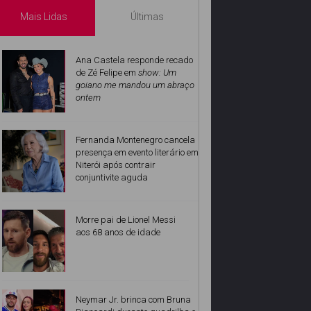
Mais Lidas
Últimas
Ana Castela responde recado
de Zé Felipe em
show: Um
goiano me mandou um abraço
ontem
Fernanda Montenegro cancela
presença em evento literário em
Niterói após contrair
conjuntivite aguda
Morre pai de Lionel Messi
aos 68 anos de idade
Neymar Jr. brinca com Bruna