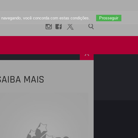
uar navegando, você concorda com estas condições.
Prosseguir
X
SAIBA MAIS
R
INSTAGRAM