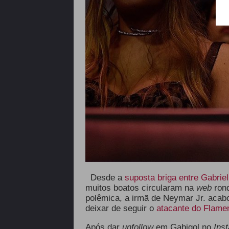
Desde a
suposta briga entre Gabriel
muitos boatos circularam na
web
ron
polêmica, a irmã de Neymar Jr. acab
deixar de seguir o
atacante do Flam
Após dar
unfollow
em Gabigol no
Ins