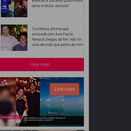
Biancardi durante quadrilha e
cena viraliza; assista!
Tia Milena afirma que
amizade com Ana Paula
Renault chegou ao fim:
Não foi
uma decisão que partiu de mim
Veja mais
Leia mais