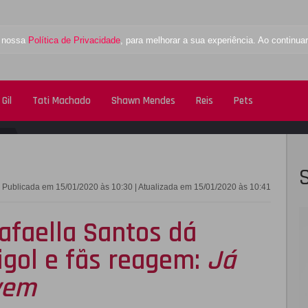
a nossa
Política de Privacidade
, para melhorar a sua experiência. Ao contin
Gil
Tati Machado
Shawn Mendes
Reis
Pets
FACEBOOK
TWITTE
Publicada em 15/01/2020 às 10:30 | Atualizada em 15/01/2020 às 10:41
Rafaella Santos dá
gol e fãs reagem:
Já
vem