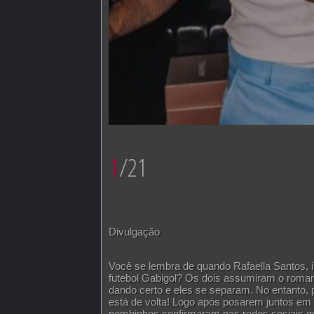
1
/21
Divulgação
Você se lembra de quando Rafaella Santos,
futebol Gabigol? Os dois assumiram o roma
dando certo e eles se separam. No entanto, 
está de volta! Logo após posarem juntos em
pombinhos confirmaram nas redes sociais q