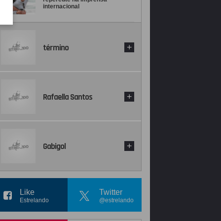
internacional
término
+
Rafaella Santos
+
Gabigol
+
Like
Twitter
Estrelando
@estrelando