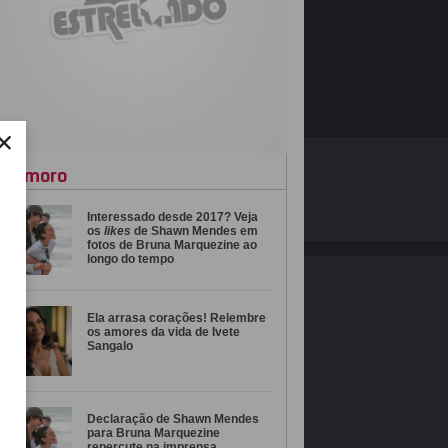
×
O ESTRELANDO
POLÍTICA DE PRIVACIDADE
namoro
Interessado desde 2017? Veja
Desenvolvido por
os
likes
de Shawn Mendes em
fotos de Bruna Marquezine ao
longo do tempo
Ela arrasa corações! Relembre
os amores da vida de Ivete
Sangalo
Declaração de Shawn Mendes
para Bruna Marquezine
repercute na imprensa