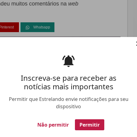
endeu muitos comentários na
web
Pinterest
Whatsapp
FALE CONOSCO
ANUNCIE NO ESTRELANDO
TRABALHE N
Inscreva-se para receber as
notícias mais importantes
Permitir que Estrelando envie notificações para seu
dispositivo
Não permitir
Permitir