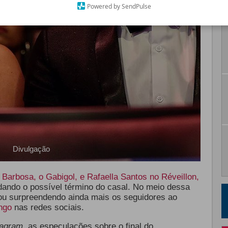
Powered by SendPulse
Divulgação
 Barbosa, o Gabigol, e Rafaella Santos no Réveillon,
dando o possível término do casal. No meio dessa
ou surpreendendo ainda mais os seguidores ao
engo
nas redes sociais.
tagram
, as especulações sobre o final do