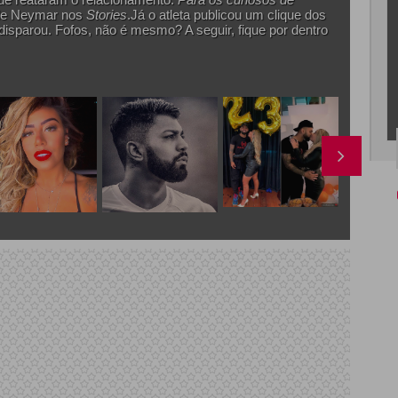
 de Neymar nos
Stories
.Já o atleta publicou um clique dos
 disparou. Fofos, não é mesmo? A seguir, fique por dentro