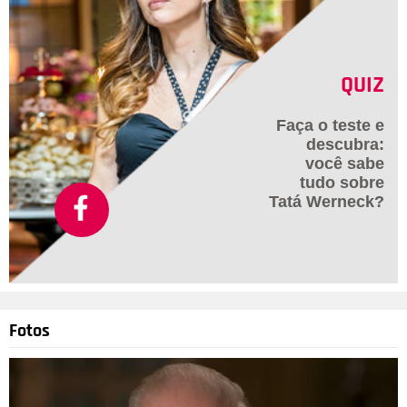
QUIZ
Faça o teste e
descubra:
você sabe
tudo sobre
Tatá Werneck?
Fotos
Divulgação
4
/51
Anteriormente, Aline posou exibindo o barrigão de grávida e