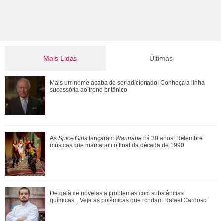
essa dádiva que é ser mãe, diz ela, com lágrimas nos olhos: -
É um momento muito especial.
Mais Lidas
Últimas
Michelle Yeoh, Ke Huy Quan, Morgan Freeman... Saiba
Mais um nome acaba de ser adicionado! Conheça a linha
quem são os famosos que ganharam o Oscar...
sucessória ao trono britânico
Jojo Todynho faz novo procedimento estético para definir
As
Spice Girls
lançaram
Wannabe
há 30 anos! Relembre
pernas: Muito realizada
músicas que marcaram o final da década de 1990
Ariana Grande faz desabafo em show sobre decisão de
De galã de novelas a problemas com substâncias
pausar a carreira: Não foi uma reação...
químicas... Veja as polêmicas que rondam Rafael Cardoso