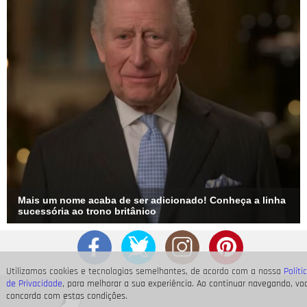
mostrando expectativa para o nascimento da primeira filha
com o marido, o jogador de futebol Rafael Longuine.
Sequência de uma família ansiosa na contagem regressiva!
Amo vocês. Sophia tá chegando!, escreveu na legenda da
publicação em que posa com o marido, a mãe, o filho mais
velho, Manuel, e a nora, Ana Julia. Aline ganhou carinho e
beijos no barrigão, que mostrava o desenho 99% carregando.
Mais um nome acaba de ser adicionado! Conheça a linha
sucessória ao trono britânico
Utilizamos cookies e tecnologias semelhantes, de acordo com a nossa
Políti
de Privacidade
, para melhorar a sua experiência. Ao continuar navegando, vo
concorda com estas condições.