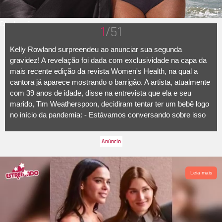
Divulgação
1
/51
Kelly Rowland surpreendeu ao anunciar sua segunda
gravidez! A revelação foi dada com exclusividade na capa da
mais recente edição da revista Women's Health, na qual a
cantora já aparece mostrando o barrigão. A artista, atualmente
com 39 anos de idade, disse na entrevista que ela e seu
marido, Tim Weatherspoon, decidiram tentar ter um bebê logo
no início da pandemia: - Estávamos conversando sobre isso
vagamente, e então a Covid aconteceu, e pensamos: Vamos
ver o que acontece. E poder ter um filho… Vou bater na casa
dos 40 em fevereiro. Cuidar de mim significa muito para mim,
disse ela, que já é mãe de um menino de cinco anos de diade
chamado Titan.
Leia mais