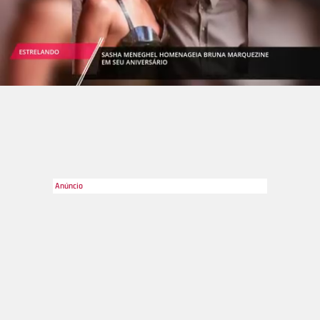
Divulgação
2
/51
Sabina Simonato, que trabalha no Bom Dia São Paulo e
eventualmente também no Hora Um da Notícia, ambos na
Globo, se emocionou ao anunciar que está grávida. Em um
vídeo postado em seu Instagram no dia 17 de novembro, a
jornalista chora ao dar a notícia para seus seguidores: - Eu
vim aqui contar para vocês que agora não bate só um coração
aqui. São dois. É isso mesmo, Deus me presenteou com