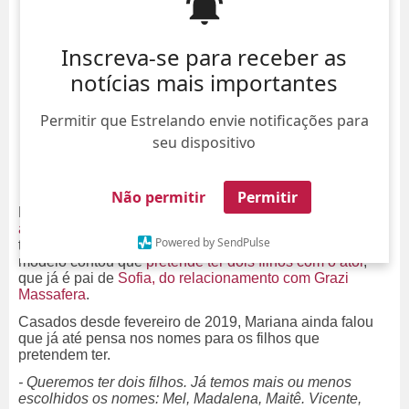
Inscreva-se para receber as
notícias mais importantes
Permitir que Estrelando envie notificações para
seu dispositivo
Não permitir
Permitir
Mariana Goldfarb surpreendeu ao revelar seus planos de
aumentar a família com Cauã Reymond
! Durante uma
Powered by SendPulse
transmissão ao vivo com a jornalista Mônica Salgado, a
modelo contou que
pretende ter dois filhos com o ator
,
que já é pai de
Sofia, do relacionamento com Grazi
Massafera
.
Casados desde fevereiro de 2019, Mariana ainda falou
que já até pensa nos nomes para os filhos que
pretendem ter.
- Queremos ter dois filhos. Já temos mais ou menos
escolhidos os nomes: Mel, Madalena, Maitê. Vicente,