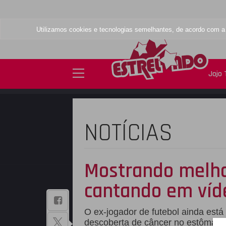
Utilizamos cookies e tecnologias semelhantes, de acordo com 
Jojo
NOTÍCIAS
Mostrando melho
cantando em víd
BAIXE NOSSO
O ex-jogador de futebol ainda está
APLICATIVO
descoberta de câncer no estômag