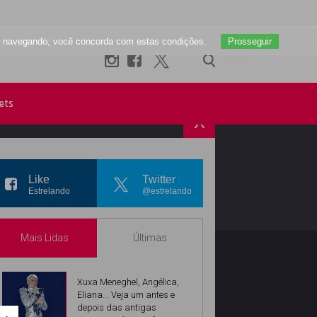
uar navegando, você concorda com estas condições.
Prosseguir
ets
X
R
INSTAGRAM
Like
Twitter
Estrelando
@estrelando
Mais Lidas
Últimas
Xuxa Meneghel, Angélica,
Eliana... Veja um antes e
depois das antigas