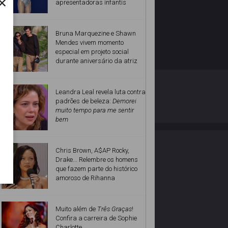
×
apresentadoras infantis
Bruna Marquezine e Shawn
Mendes vivem momento
especial em projeto social
durante aniversário da atriz
O ESTRELANDO
POLÍTICA DE PRIVACIDADE
Leandra Leal revela luta contra
padrões de beleza:
Demorei
muito tempo para me sentir
Desenvolvido por
bem
Chris Brown, A$AP Rocky,
Drake... Relembre os homens
que fazem parte do histórico
amoroso de Rihanna
Muito além de
Três Graças
!
Confira a carreira de Sophie
Charlotte