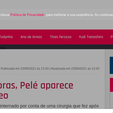
a nossa
Política de Privacidade
, para melhorar a sua experiência. Ao contin
 Todynho
Ana de Armas
Thais Fersoza
Yudi Tamashiro
P
FACEBOOK
TWITTE
Publicada em 23/09/2021 às 13:43 | Atualizada em 23/09/2021 às 13:43
ras, Pelé aparece
eo
 internado por conta de uma cirurgia que fez após
o