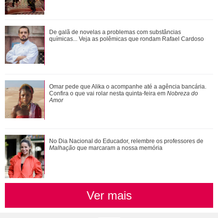
Ariana Grande faz desabafo em show sobre decisão de
De galã de novelas a problemas com substâncias
pausar a carreira: Não foi uma reação...
químicas... Veja as polêmicas que rondam Rafael Cardoso
Além de Ariana Grande, confira famosas que já foram
Omar pede que Alika o acompanhe até a agência bancária.
criticadas pelos corpos magros (e rebat...
Confira o que vai rolar nesta quinta-feira em
Nobreza do
Amor
No Dia Nacional do Educador, relembre os professores de
Malhação
que marcaram a nossa memória
Ver mais