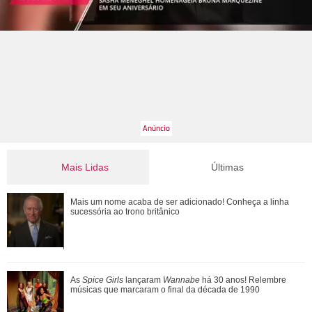
Mais Lidas
Últimas
Michelle Yeoh, Ke Huy Quan, Morgan Freeman... Saiba
Mais um nome acaba de ser adicionado! Conheça a linha
quem são os famosos que ganharam o Oscar...
sucessória ao trono britânico
Jojo Todynho faz novo procedimento estético para definir
As
Spice Girls
lançaram
Wannabe
há 30 anos! Relembre
pernas: Muito realizada
músicas que marcaram o final da década de 1990