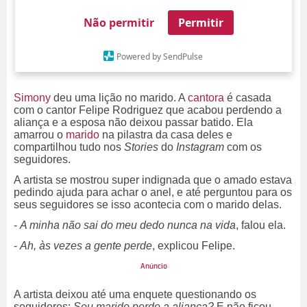
Não permitir
Permitir
Powered by SendPulse
Simony
deu uma lição no marido. A
cantora
é casada
com o cantor Felipe Rodriguez que acabou perdendo a
aliança e a esposa não deixou passar batido. Ela
amarrou o
marido
na pilastra da casa deles e
compartilhou tudo nos
Stories
do
Instagram
com os
seguidores.
A artista se mostrou super indignada que o amado estava
pedindo ajuda para achar o anel, e até perguntou para os
seus seguidores se isso acontecia com o marido delas.
-
A minha não sai do meu dedo nunca na vida
, falou ela.
-
Ah, às vezes a gente perde
, explicou Felipe.
A artista deixou até uma enquete questionando os
seguidores:
Seu marido perde a aliança?
E não ficou