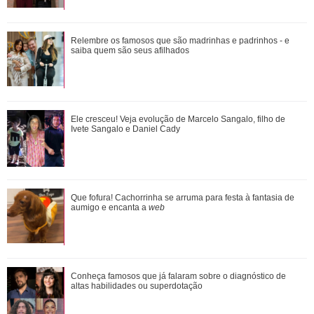
Além de Giovanna Ewbank... Relembre os amores de Bruno
Relembre os famosos que são madrinhas e padrinhos - e
Gagliasso
saiba quem são seus afilhados
Agrado e Eduarda são prejudicadas pela proximidade com
Ele cresceu! Veja evolução de Marcelo Sangalo, filho de
João Raul. Saiba o que vai acontece...
Ivete Sangalo e Daniel Cady
Durante uma conversa com Filiz sobre o ex-marido de
Que fofura! Cachorrinha se arruma para festa à fantasia de
Irmak, Kivanç acaba revelando que Irmak ...
aumigo e encanta a
web
Saiba o que vai acontecer em Coração Acelerado nesta
Conheça famosos que já falaram sobre o diagnóstico de
quarta-feira
altas habilidades ou superdotação