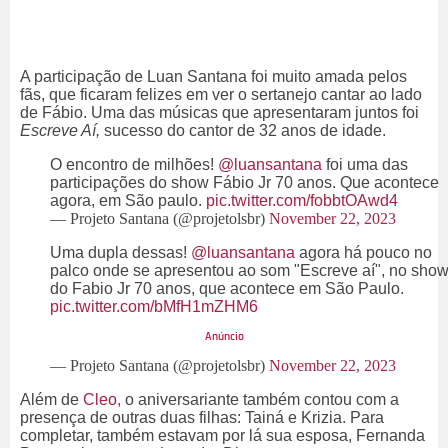
A participação de Luan Santana foi muito amada pelos
fãs, que ficaram felizes em ver o sertanejo cantar ao lado
de Fábio. Uma das músicas que apresentaram juntos foi
Escreve Aí,
sucesso do cantor de 32 anos de idade.
O encontro de milhões!
@luansantana
foi uma das
participações do show Fábio Jr 70 anos. Que acontece
agora, em São paulo.
pic.twitter.com/fobbtOAwd4
— Projeto Santana (@projetolsbr)
November 22, 2023
Uma dupla dessas!
@luansantana
agora há pouco no
palco onde se apresentou ao som "Escreve aí", no sho
do Fabio Jr 70 anos, que acontece em São Paulo.
pic.twitter.com/bMfH1mZHM6
— Projeto Santana (@projetolsbr)
November 22, 2023
Além de
Cleo,
o aniversariante também contou com a
presença de outras duas filhas: Tainá e Krizia. Para
completar, também estavam por lá sua esposa, Fernanda