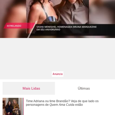
Mais Lidas
Últimas
Juliette Freire fala sobre prova de vestido perto da data do
Time Adriana ou time Brandão? Veja de que lado os
casamento: Foi lindo
personagens de
Quem Ama Cuida
estão