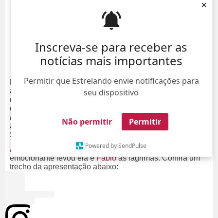
×
Inscreva-se para receber as
notícias mais importantes
Permitir que Estrelando envie notificações para
Na última terça-feira, dia 21, Fábio Jr. comemorou 70
anos de idade em grande estilo. O cantor subiu no palco
seu dispositivo
do
Tokio Marine Hall
para um
show
único em São Paulo
como estreia da turnê
Bem Mais Que os Meus 20 e
Poucos Anos.
Além de cantar seus maiores sucessos, o
Não permitir
Permitir
aniversariante ainda contou com a participação de Luan
Santana e ganhou uma homenagem da filha, Cleo.
Powered by SendPulse
A atriz e cantora
cantou a música
Pai
e o momento
emocionante levou ela e
Fábio
às lágrimas. Confira um
trecho da apresentação abaixo: