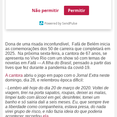
Não permitir
Permitir
Powered by SendPulse
Dona de uma risada inconfundível, Fafá de Belém inicia
as comemorações dos 50 de carreira que completará em
2025. Na próxima sexta-feira, a cantora de 67 anos, se
apresenta no Vivo Rio com um show só com temas de
novelas em
Fafá — A filha do Brasil,
pensado a partir das
lives que fez durante a pandemia da covid-19.
A cantora
abriu o jogo em papo com o
Jornal Extra
neste
domingo, dia 28, e relembrou época díficil:
-
Lembro até hoje do dia 20 de março de 2020. Voltei de
viagem, tirei na porta sapatos, roupas, deixei as malas,
limpei tudo com álcool em gel, desinfetei, tomei um
banho e só sairia dali a seis meses. Eu, que sempre tive
a liberdade como companheira, estava presa, do nada
virei grupo de risco, e não fazia ideia do que poderia
acontecer,
recordou
ela.