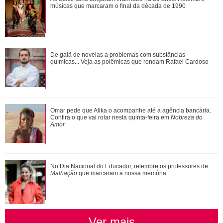
criticadas pelos corpos magros (e rebat...
músicas que marcaram o final da década de 1990
Pedro reage mal à visita de Pilar. Confira aqui o que vai
De galã de novelas a problemas com substâncias
rolar nesta quinta-feira na novel...
químicas... Veja as polêmicas que rondam Rafael Cardoso
Com a nova temporada de Minha Vida com a Família
Omar pede que Alika o acompanhe até a agência bancária.
Walter... Confira os triângulos amorosos d...
Confira o que vai rolar nesta quinta-feira em
Nobreza do
Amor
De galã de novelas a problemas com substâncias
No Dia Nacional do Educador, relembre os professores de
químicas... Veja as polêmicas que rondam R...
Malhação
que marcaram a nossa memória
Ver mais