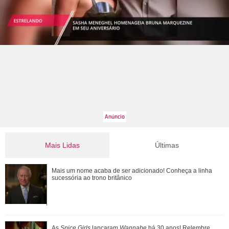
Mais Lidas
Últimas
Caroline Dallarosa revela que está grávida do primeiro filho!
Mais um nome acaba de ser adicionado! Conheça a linha
Veja as famosas que anunciara...
sucessória ao trono britânico
Além de Ariana Grande, confira famosas que já foram
As
Spice Girls
lançaram
Wannabe
há 30 anos! Relembre