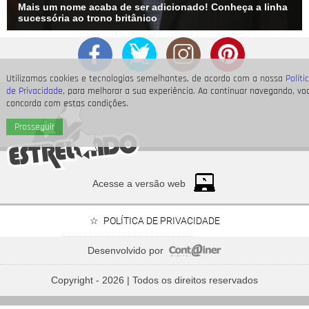
Mais um nome acaba de ser adicionado! Conheça a linha
sucessória ao trono britânico
Utilizamos cookies e tecnologias semelhantes, de acordo com a nossa
Políti
de Privacidade
, para melhorar a sua experiência. Ao continuar navegando, vo
concorda com estas condições.
Prosseguir
Acesse a versão web
POLÍTICA DE PRIVACIDADE
Desenvolvido por
As
Spice Girls
lançaram
Wannabe
há 30 anos! Relembre
músicas que marcaram o final da década de 1990
Copyright - 2026 | Todos os direitos reservados