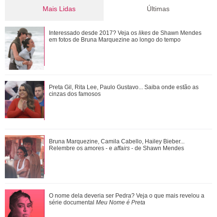
Mais Lidas
Últimas
Bruna Marquezine, Camila Cabello, Hailey Bieber...
Interessado desde 2017? Veja os
likes
de Shawn Mendes
Relembre os amores - e affairs - de Shawn ...
em fotos de Bruna Marquezine ao longo do tempo
Tia Milena pede indicação de dermatologista e web aponta
Preta Gil, Rita Lee, Paulo Gustavo... Saiba onde estão as
fim de amizade com Ana Paula Renau...
cinzas dos famosos
Além de Shawn Mendes... Relembre os famosos que já se
Bruna Marquezine, Camila Cabello, Hailey Bieber...
fantasiaram de Xuxa Meneghel
Relembre os amores - e
affairs
- de Shawn Mendes
O nome dela deveria ser Pedra? Veja o que mais revelou a
O nome dela deveria ser Pedra? Veja o que mais revelou a
série documental Meu Nome é Preta
série documental
Meu Nome é Preta