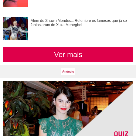
Ariana Grande anuncia pausa na carreira após críticas ao
Além de Shawn Mendes... Relembre os famosos que já se
corpo
fantasiaram de Xuxa Meneghel
Ver mais
QUIZ