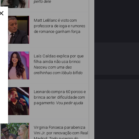
perto dele
×
Matt LeBlanc é visto com
professora de ioga e rumores
de romance ganham força
O ESTRELANDO
POLÍTICA DE PRIVACIDADE
Laís Caldas explica por que
filha ainda não usa brinco:
Nasceu com uma das
Desenvolvido por
orelhinhas com lóbulo bífido
Leonardo compra 60 porcos e
brinca ao ter dificuldade com
pagamento:
Vou pedir ajuda
Virginia Fonseca parabeniza
Vini Jr. por renovação com Real
Madrid:
Todo sucesso do