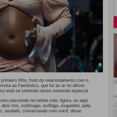
ivulgação-
TV Globo
primeiro filho, fruto do relacionamento com o
evista ao
Fantástico
, que foi ao ar no último
omo está se sentindo nesse momento especial.
estou passando na minha vida. Agora, eu aqui,
 dois rins, estômago, esôfago, esqueleto, pele,
rado, sentado, conversando com você,
disse.