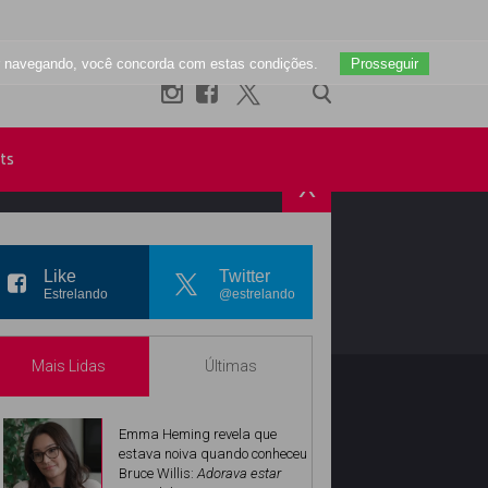
uar navegando, você concorda com estas condições.
Prosseguir
ts
X
R
INSTAGRAM
Like
Twitter
Estrelando
@estrelando
Mais Lidas
Últimas
Emma Heming revela que
estava noiva quando conheceu
Bruce Willis:
Adorava estar