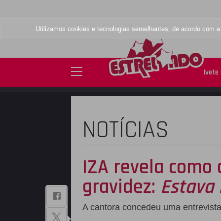
Utilizamos cookies e tecnologias semelhantes, de acordo com 
Ivete
NOTÍCIAS
IZA revela como 
gravidez:
Estava 
BAIXE NOSSO
A cantora concedeu uma entrevist
APLICATIVO