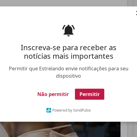
Pinterest
Whatsapp
Inscreva-se para receber as
FALE CONOSCO
ANUNCIE NO ESTRELANDO
TRABALHE N
notícias mais importantes
Permitir que Estrelando envie notificações para seu
dispositivo
Não permitir
Permitir
Powered by SendPulse