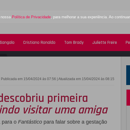
a nossa
Política de Privacidade
, para melhorar a sua experiência. Ao contin
 Sangalo
Cristiano Ronaldo
Tom Brady
Juliette Freire
Pe
FACEBOOK
TWITTE
Publicada em 15/04/2024 às 07:56 | Atualizada em 15/04/2024 às 08:15
descobriu primeira
indo visitar uma amiga
a para o
Fantástico
para falar sobre a gestação