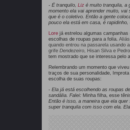
- É tranquilo,
Liz
é muito tranquila, 
momento ela vai aprender muito, vai 
que é o coletivo. Então a gente coloc
pouco ela está em casa, é rapidinho
Lore
já estrelou algumas campanhas
escolhas de roupas para a folia.
Aliá
quando
entrou na passarela usando a
grife
Dendezeiro
, Hisan Silva e Pedr
tem mostrado que se interessa pelo 
Relembrando um momento que viveu co
traços de sua personalidade, Improta
escolha de suas roupas:
-
Ela já está escolhendo as roupas del
sandália. Falei:
Minha filha, esse têni
Então é isso, a maneira que ela quer
super tranquila com isso com ela. El