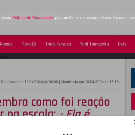
a nossa
Política de Privacidade
, para melhorar a sua experiência. Ao contin
 Ramos
Flora Gil
Thais Fersoza
Yudi Tamashiro
Pets
FACEBOOK
TWITTE
Publicada em 19/04/2024 às 00:00 | Atualizada em 18/04/2024 às 16:18
embra como foi reação
r na escola:
- Ela é