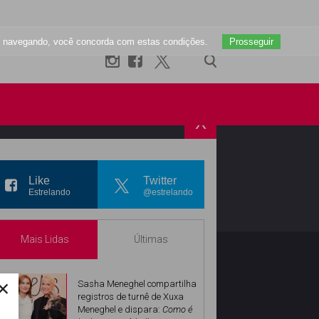
uar navegando, você concorda com estas condições.
Prosseguir
X
R
INSTAGRAM
Like
Twitter
Estrelando
@estrelando
Mais Lidas
Últimas
×
Sasha Meneghel compartilha
registros de turnê de Xuxa
Meneghel e dispara:
Como é