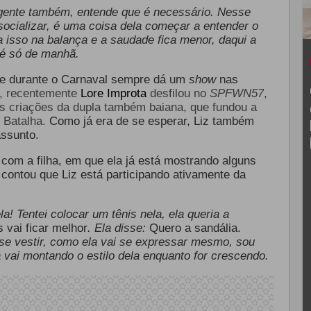
a gente também, entende que é necessário. Nesse
socializar, é uma coisa dela começar a entender o
a isso na balança e a saudade fica menor, daqui a
, é só de manhã.
 e durante o Carnaval sempre dá um
show
nas
s, recentemente
Lore Improta
desfilou no
SPFWN57
,
s criações da dupla também baiana, que fundou a
o Batalha.
Como já era de se esperar, Liz também
assunto.
m a filha, em que ela já está mostrando alguns
 contou que Liz está participando ativamente da
a! Tentei colocar um tênis nela, ela queria a
s vai ficar melhor
. Ela disse:
Quero a sandália.
 se vestir, como ela vai se expressar mesmo, sou
a vai montando o estilo dela enquanto for crescendo.