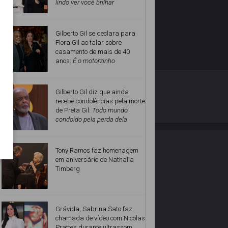
lindo ver você brilhar
Gilberto Gil se declara para
Flora Gil ao falar sobre
casamento de mais de 40
anos:
É o motorzinho
O ESTRELANDO
POLÍTICA DE PRIVACIDADE
Gilberto Gil diz que ainda
recebe condolências pela morte
de Preta Gil:
Todo mundo
Desenvolvido por
condoído pela perda dela
Tony Ramos faz homenagem
em aniversário de Nathalia
Timberg
Grávida, Sabrina Sato faz
chamada de vídeo com Nicolas
Prattes durante ultrassom