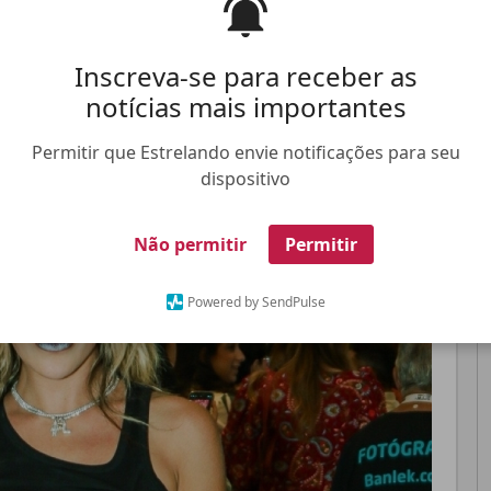
e e como a filha já está mostrando seus traços
Inscreva-se para receber as
notícias mais importantes
Pinterest
Whatsapp
Permitir que Estrelando envie notificações para seu
dispositivo
FALE CONOSCO
ANUNCIE NO ESTRELANDO
TRABALHE N
Não permitir
Permitir
Powered by SendPulse