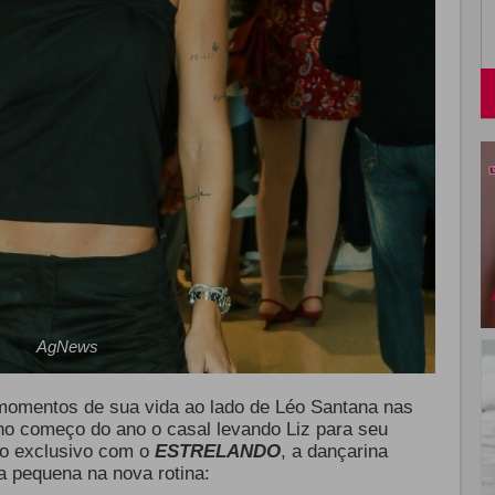
AgNews
momentos de sua vida ao lado de Léo Santana nas
no começo do ano o casal levando Liz para seu
po exclusivo com o
ESTRELANDO
, a dançarina
a pequena na nova rotina: