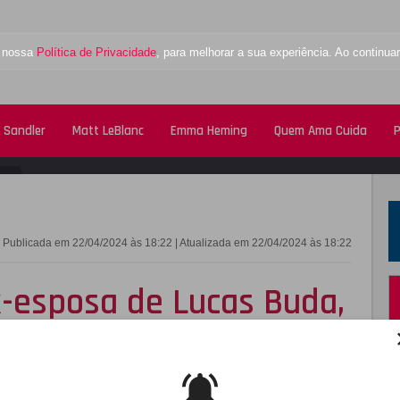
a nossa
Política de Privacidade
, para melhorar a sua experiência. Ao contin
 Sandler
Matt LeBlanc
Emma Heming
Quem Ama Cuida
P
FACEBOOK
TWITTE
Publicada em 22/04/2024 às 18:22 | Atualizada em 22/04/2024 às 18:22
-esposa de Lucas Buda,
ivórcio:
Achei que eu