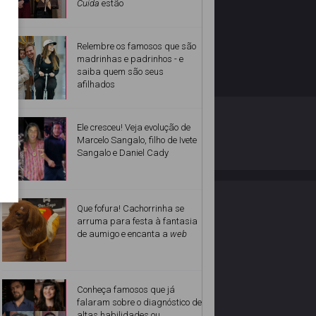
Cuida
estão
Relembre os famosos que são
madrinhas e padrinhos - e
saiba quem são seus
afilhados
O ESTRELANDO
POLÍTICA DE PRIVACIDADE
Ele cresceu! Veja evolução de
Marcelo Sangalo, filho de Ivete
Sangalo e Daniel Cady
Desenvolvido por
Que fofura! Cachorrinha se
arruma para festa à fantasia
de aumigo e encanta a
web
Conheça famosos que já
falaram sobre o diagnóstico de
altas habilidades ou