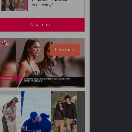
superdotação
Veja mais
Leia mais