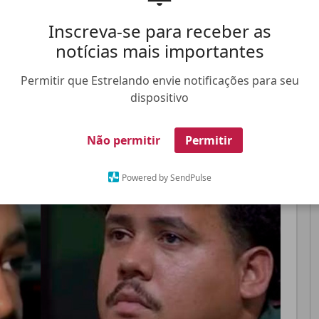
as sombrios
Inscreva-se para receber as
notícias mais importantes
Pinterest
Whatsapp
Permitir que Estrelando envie notificações para seu
dispositivo
FALE CONOSCO
ANUNCIE NO ESTRELANDO
TRABALHE N
Não permitir
Permitir
Powered by SendPulse