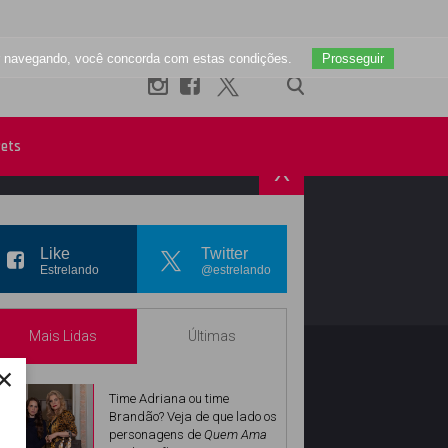
uar navegando, você concorda com estas condições.
Prosseguir
ets
X
R
INSTAGRAM
Like
Twitter
Estrelando
@estrelando
Mais Lidas
Últimas
×
Time Adriana ou time
Brandão? Veja de que lado os
personagens de
Quem Ama