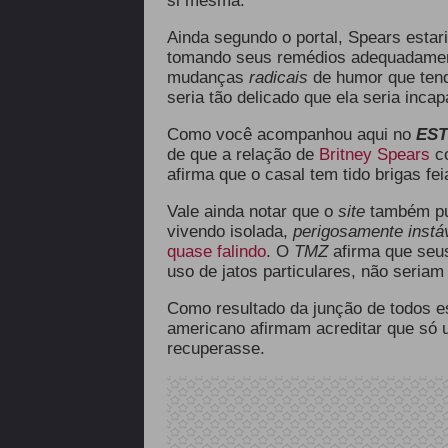
si mesma.
Ainda segundo o portal, Spears estar
tomando seus remédios adequadament
mudanças
radicais
de humor que tend
seria tão delicado que ela seria inc
Como você acompanhou aqui no
ES
de que a relação de
Britney Spears
co
afirma que o casal tem tido brigas fe
Vale ainda notar que o
site
também pu
vivendo isolada,
perigosamente instá
quase falindo
. O
TMZ
afirma que seu
uso de jatos particulares, não seriam
Como resultado da junção de todos es
americano afirmam acreditar
que só 
recuperasse.