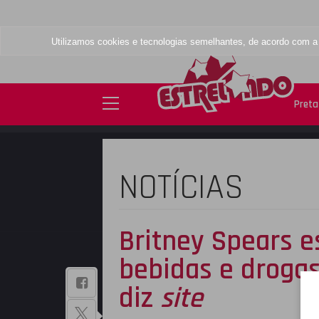
Utilizamos cookies e tecnologias semelhantes, de acordo com 
Preta 
NOTÍCIAS
Britney Spears 
bebidas e drogas 
BAIXE NOSSO
diz
site
APLICATIVO