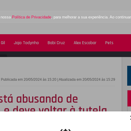
a nossa
Política de Privacidade
, para melhorar a sua experiência. Ao contin
Gil
Jojo Todynho
Babi Cruz
Alex Escobar
Pets
FACEBOOK
TWITTE
Publicada em 20/05/2024 às 15:20 | Atualizada em 20/05/2024 às 15:29
está abusando de
e deve voltar à tutela,