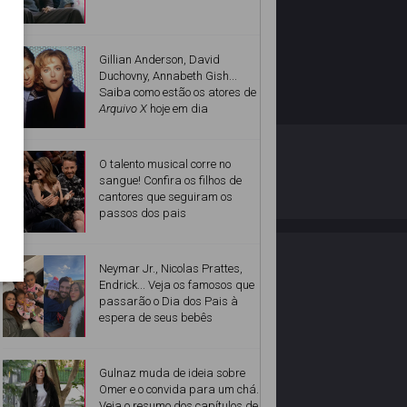
Gillian Anderson, David
Duchovny, Annabeth Gish...
Saiba como estão os atores de
Arquivo X
hoje em dia
O ESTRELANDO
POLÍTICA DE PRIVACIDADE
O talento musical corre no
sangue! Confira os filhos de
cantores que seguiram os
Desenvolvido por
passos dos pais
Neymar Jr., Nicolas Prattes,
Endrick... Veja os famosos que
passarão o Dia dos Pais à
espera de seus bebês
Gulnaz muda de ideia sobre
Omer e o convida para um chá.
Veja o resumo dos capítulos de