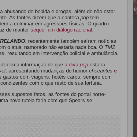
ia abusando de bebida e drogas, além de não estar
e. As fontes dizem que a cantora
pop
tem
em a culminar em agressões físicas. O quadro
apaz de manter
sequer um diálogo racional
.
TRELANDO
, recentemente também saíram notícias
m o atual namorado não estaria nada boa. O
TMZ
ias, resultando em intervenção policial e ambulância.
blicou a informação de que
a diva
pop
estaria
vel
, apresentando mudanças de humor
chocantes
e
s gastos com viagens, hotéis caros, sempre com
 condizentes com o que resto de sua fortuna.
ses supostos fatos, as fontes do portal norte-
uma nova tutela faria com que Spears se