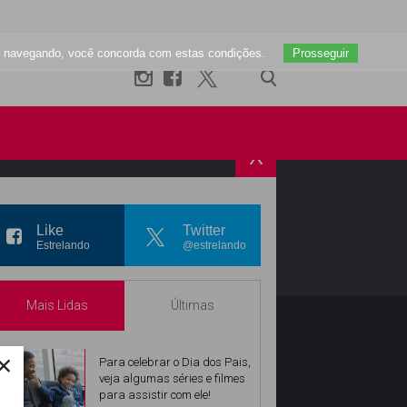
uar navegando, você concorda com estas condições.
Prosseguir
X
R
INSTAGRAM
Like
Twitter
Estrelando
@estrelando
Mais Lidas
Últimas
×
Para celebrar o Dia dos Pais,
veja algumas séries e filmes
para assistir com ele!