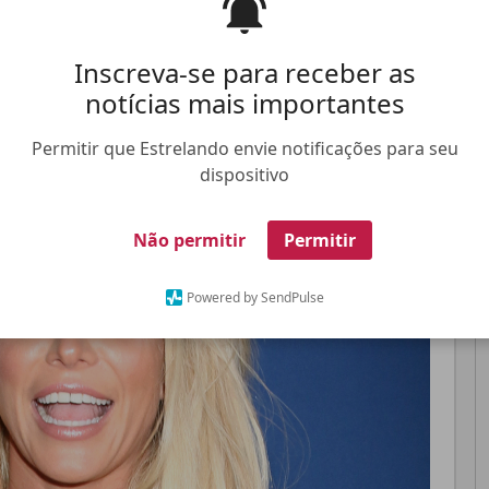
ebilitada ao nível de ter virado um risco a si
Inscreva-se para receber as
notícias mais importantes
Pinterest
Whatsapp
Permitir que Estrelando envie notificações para seu
dispositivo
FALE CONOSCO
ANUNCIE NO ESTRELANDO
TRABALHE N
Não permitir
Permitir
Powered by SendPulse