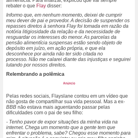
alimentícia. Para finalizar, explicou que vai sempre
rebater o que
Flay
disser:
Informo que, em nenhum momento, deixei de cumprir
meu dever de pai e provedor. A decisão de suspender os
repasses diretos à senhora Flay foi tomada em razão da
notória litigiosidade da relação e da necessidade de
resguardar os interesses do menor. As parcelas da
pensão alimentícia suspensas estão sendo objeto de
depósito em juízo, em ação própria, e que ela
desconhece por ainda não ter sido citada no
processo. Não me calarei diante das injustiças e seguirei
lutando por nossos direitos.
Relembrando a polêmica
Pelas redes sociais, Flayslane contou em um vídeo que
não gosta de compartilhar sua vida pessoal. Mas a ex-
BBB
não estava mais aguentando passar pelas
dificuldades com o pai de seu filho:
- Tenho pavor de expor situações da minha vida na
internet. Chega um momento que a gente tem que
enfrentar o problema, sabe? Chegou esse momento para