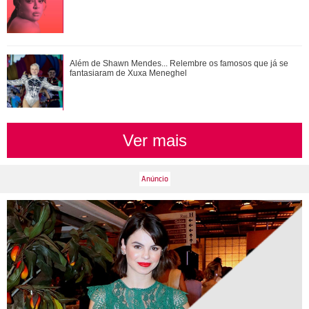
Ariana Grande anuncia pausa na carreira após críticas ao
Além de Shawn Mendes... Relembre os famosos que já se
corpo
fantasiaram de Xuxa Meneghel
Ver mais