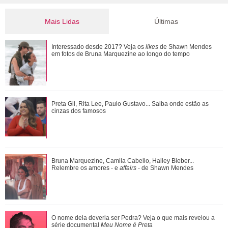
Mais Lidas
Últimas
Bruna Marquezine, Camila Cabello, Hailey Bieber...
Interessado desde 2017? Veja os
likes
de Shawn Mendes
Relembre os amores - e affairs - de Shawn ...
em fotos de Bruna Marquezine ao longo do tempo
Tia Milena pede indicação de dermatologista e web aponta
Preta Gil, Rita Lee, Paulo Gustavo... Saiba onde estão as
fim de amizade com Ana Paula Renau...
cinzas dos famosos
Além de Shawn Mendes... Relembre os famosos que já se
Bruna Marquezine, Camila Cabello, Hailey Bieber...
fantasiaram de Xuxa Meneghel
Relembre os amores - e
affairs
- de Shawn Mendes
O nome dela deveria ser Pedra? Veja o que mais revelou a
O nome dela deveria ser Pedra? Veja o que mais revelou a
série documental Meu Nome é Preta
série documental
Meu Nome é Preta