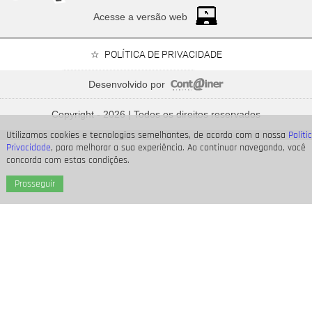
Acesse a versão web
POLÍTICA DE PRIVACIDADE
Desenvolvido por
Bruna Marquezine, Camila Cabello, Hailey Bieber...
Relembre os amores - e
Copyright - 2026 | Todos os direitos reservados
affairs
- de Shawn Mendes
Utilizamos cookies e tecnologias semelhantes, de acordo com a nossa
Políti
Privacidade
, para melhorar a sua experiência. Ao continuar navegando, você
concorda com estas condições.
Prosseguir