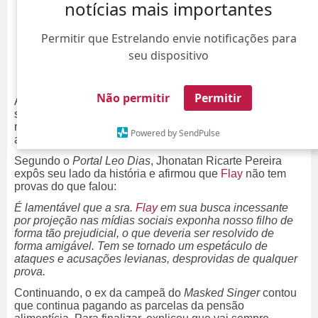
notícias mais importantes
Permitir que Estrelando envie notificações para
seu dispositivo
Não permitir
Permitir
Após ter compartilhado uma publicação em que revela ter
sido ameaçada depois de ter cobrado dinheiro para
manter seu filho, agora o ex-marido de Flayslane rebateu
Powered by SendPulse
as acusações.
Segundo o
Portal Leo Dias
, Jhonatan Ricarte Pereira
expôs seu lado da história e afirmou que
Flay
não tem
provas do que falou:
É lamentável que a sra.
Flay
em sua busca incessante
por projeção nas mídias sociais exponha nosso filho de
forma tão prejudicial, o que deveria ser resolvido de
forma amigável. Tem se tornado um espetáculo de
ataques e acusações levianas, desprovidas de qualquer
prova.
Continuando, o ex da campeã do
Masked Singer
contou
que continua pagando as parcelas da pensão