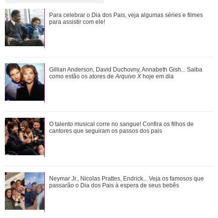
Gulnaz muda de ideia sobre Omer e o convida para um chá.
Para celebrar o Dia dos Pais, veja algumas séries e filmes
Veja o resumo dos capítulos de Cor...
para assistir com ele!
Adriana manda Iuri procurar o anel de Arthur. Veja o resumo
Gillian Anderson, David Duchovny, Annabeth Gish... Saiba
dos capítulos de Quem Ama Cuida
como estão os atores de
Arquivo X
hoje em dia
O talento musical corre no sangue! Confira os filhos de
O talento musical corre no sangue! Confira os filhos de
cantores que seguiram os passos dos p...
cantores que seguiram os passos dos pais
João Raul diz para Agrado que não está conseguindo
Neymar Jr., Nicolas Prattes, Endrick... Veja os famosos que
conviver com seu sucesso. Veja os resum...
passarão o Dia dos Pais à espera de seus bebês