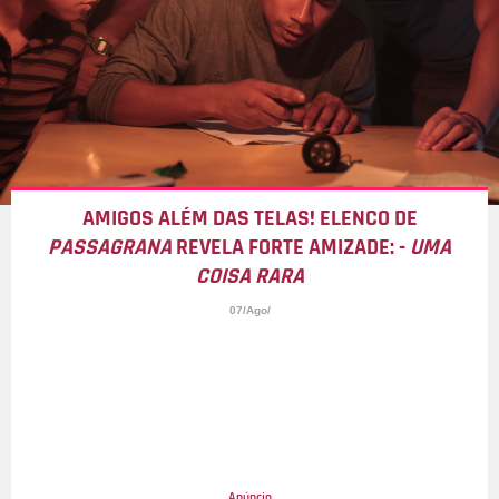
AMIGOS ALÉM DAS TELAS! ELENCO DE
PASSAGRANA
REVELA FORTE AMIZADE: -
UMA
COISA RARA
07/Ago/