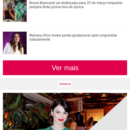
Cristiano Ronaldo deixa comentário exaltando a noiva em
Bruna Biancardi vai disfarçada para 25 de março enquanto
vídeo de Márcia Goldschmidt; enten...
prepara festa junina fora de época
Time Adriana ou time Brandão? Veja de que lado os
Mariana Rios revela perda gestacional após engravidar
personagens de Quem Ama Cuida estão
naturalmente
Ver mais