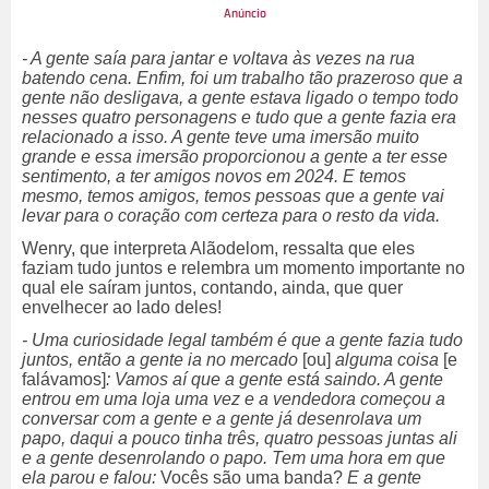
- A gente saía para jantar e voltava às vezes na rua
batendo cena. Enfim, foi um trabalho tão prazeroso que a
gente não desligava, a gente estava ligado o tempo todo
nesses quatro personagens e tudo que a gente fazia era
relacionado a isso. A gente teve uma imersão muito
grande e essa imersão proporcionou a gente a ter esse
sentimento, a ter amigos novos em 2024. E temos
mesmo, temos amigos, temos pessoas que a gente vai
levar para o coração com certeza para o resto da vida.
Wenry, que interpreta Alãodelom, ressalta que eles
faziam tudo juntos e relembra um momento importante no
qual ele saíram juntos, contando, ainda, que quer
envelhecer ao lado deles!
- Uma curiosidade legal também é que a gente fazia tudo
juntos, então a gente ia no mercado
[ou]
alguma coisa
[e
falávamos]
: Vamos aí que a gente está saindo. A gente
entrou em uma loja uma vez e a vendedora começou a
conversar com a gente e a gente já desenrolava um
papo, daqui a pouco tinha três, quatro pessoas juntas ali
e a gente desenrolando o papo. Tem uma hora em que
ela parou e falou:
Vocês são uma banda?
E a gente