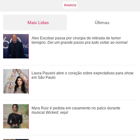
Mais Lidas
Últimas
Verdadeiras xérox! Confira mães e filhas famosas que são
Alex Escobar passa por cirurgia de retirada de tumor
super parecidas
benigno:
Dei um grande passo pra tudo voltar ao normal
Mariana Rios revela perda gestacional após engravidar
Laura Pausini abre o coração sobre expectativas para
show
naturalmente
em São Paulo
Ele cresceu! Veja evolução de Marcelo Sangalo, filho de
Myra Ruiz é pedida em casamento no palco durante
Ivete Sangalo e Daniel Cady
musical
Wicked
; veja!