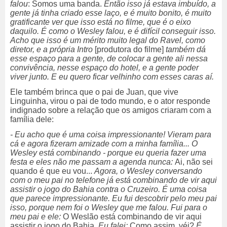
falou
: Somos uma banda.
Então isso já estava imbuído, a
gente já tinha criado esse laço, e é muito bonito, é muito
gratificante ver que isso está no filme, que é o eixo
daquilo. É como o Wesley falou, e é difícil conseguir isso.
Acho que isso é um mérito muito legal do Ravel, como
diretor, e a própria Intro
[produtora do filme]
também dá
esse espaço para a gente, de colocar a gente ali nessa
convivência, nesse espaço do hotel, e a gente poder
viver junto. E eu quero ficar velhinho com esses caras aí.
Ele também brinca que o pai de Juan, que vive
Linguinha, virou o pai de todo mundo, e o ator responde
indignado sobre a relação que os amigos criaram com a
família dele:
- Eu acho que é uma coisa impressionante! Vieram para
cá e agora fizeram amizade com a minha família... O
Wesley está combinando - porque eu queria fazer uma
festa e eles não me passam a agenda nunca:
Ai, não sei
quando é que eu vou...
Agora, o Wesley conversando
com o meu pai no telefone já está combinando de vir aqui
assistir o jogo do Bahia contra o Cruzeiro. É uma coisa
que parece impressionante. Eu fui descobrir pelo meu pai
isso, porque nem foi o Wesley que me falou. Fui para o
meu pai e ele:
O Weslão está combinando de vir aqui
assistir o jogo do Bahia.
Eu falei:
Como assim, véi?
É