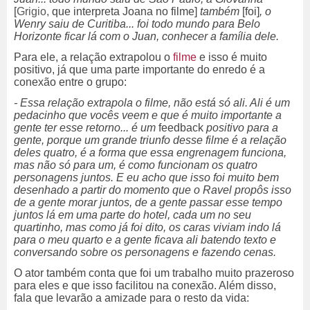
[
Grigio,
que interpreta Joana no filme]
também
[foi]
, o
Wenry saiu de Curitiba... foi todo mundo para Belo
Horizonte ficar lá com o Juan, conhecer a família dele.
Para ele, a relação extrapolou o
filme
e isso é muito
positivo, já que uma parte importante do enredo é a
conexão entre o grupo:
- Essa relação extrapola o filme, não está só ali. Ali é um
pedacinho que vocês veem e que é muito importante a
gente ter esse retorno... é um
feedback
positivo para a
gente, porque um grande triunfo desse filme é a relação
deles quatro, é a forma que essa engrenagem funciona,
mas não só para um, é como funcionam os quatro
personagens juntos. E eu acho que isso foi muito bem
desenhado a partir do momento que o Ravel propôs isso
de a gente morar juntos, de a gente passar esse tempo
juntos lá em uma parte do hotel, cada um no seu
quartinho, mas como já foi dito, os caras viviam indo lá
para o meu quarto e a gente ficava ali batendo texto e
conversando sobre os personagens e fazendo cenas.
O ator também conta que foi um trabalho muito prazeroso
para eles e que isso facilitou na conexão. Além disso,
fala que levarão a amizade para o resto da vida: