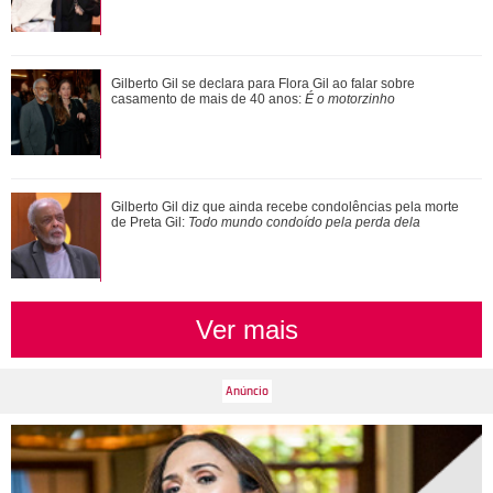
Mais um nome acaba de ser adicionado! Conheça a linha
Gilberto Gil se declara para Flora Gil ao falar sobre
sucessória ao trono britânico
casamento de mais de 40 anos:
É o motorzinho
Grávida, Sabrina Sato faz chamada de vídeo com Nicolas
Gilberto Gil diz que ainda recebe condolências pela morte
Prattes durante ultrassom
de Preta Gil:
Todo mundo condoído pela perda dela
Ver mais