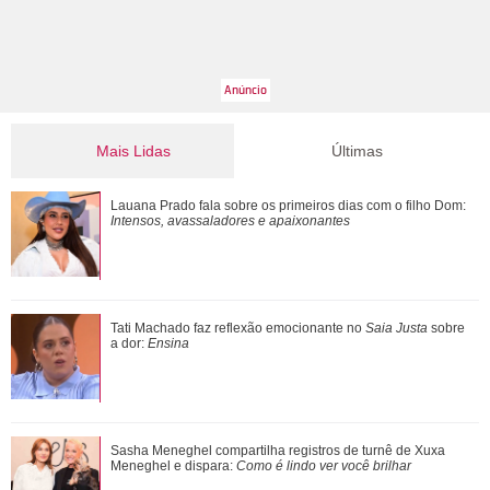
Mais Lidas
Últimas
Tony Ramos faz homenagem em aniversário de Nathalia
Lauana Prado fala sobre os primeiros dias com o filho Dom:
Timberg
Intensos, avassaladores e apaixonantes
Xuxa Meneghel abre álbum de fotos com Shawn Mendes,
Tati Machado faz reflexão emocionante no
Saia Justa
sobre
Bruna Marquezine e mais famosos após tu...
a dor:
Ensina
Além de Ariana Grande, confira famosas que já foram
Sasha Meneghel compartilha registros de turnê de Xuxa
criticadas pelos corpos magros (e rebat...
Meneghel e dispara:
Como é lindo ver você brilhar