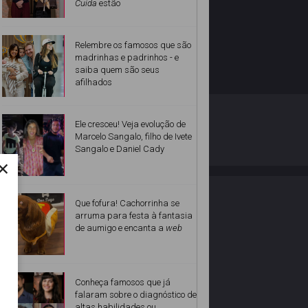
Cuida
estão
Relembre os famosos que são
madrinhas e padrinhos - e
saiba quem são seus
afilhados
O ESTRELANDO
POLÍTICA DE PRIVACIDADE
Ele cresceu! Veja evolução de
Marcelo Sangalo, filho de Ivete
Sangalo e Daniel Cady
Desenvolvido por
×
Que fofura! Cachorrinha se
arruma para festa à fantasia
de aumigo e encanta a
web
Conheça famosos que já
falaram sobre o diagnóstico de
altas habilidades ou