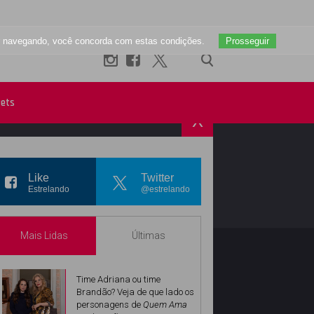
uar navegando, você concorda com estas condições.
Prosseguir
ets
X
R
INSTAGRAM
Like
Twitter
Estrelando
@estrelando
Mais Lidas
Últimas
Time Adriana ou time
Brandão? Veja de que lado os
personagens de
Quem Ama