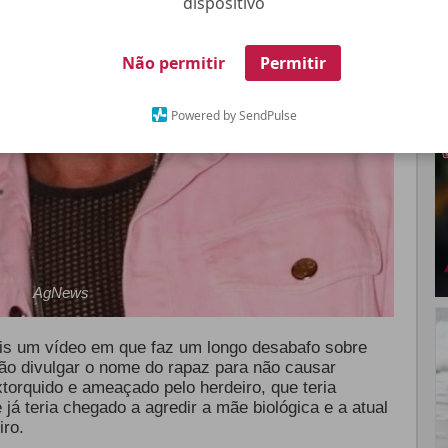
dispositivo
Não permitir
Permitir
Powered by SendPulse
AgNews
ais um vídeo em que faz um longo desabafo sobre
não divulgar o nome do rapaz para não causar
torquido e ameaçado pelo herdeiro, que teria
á teria chegado a agredir a mãe biológica e a atual
iro.