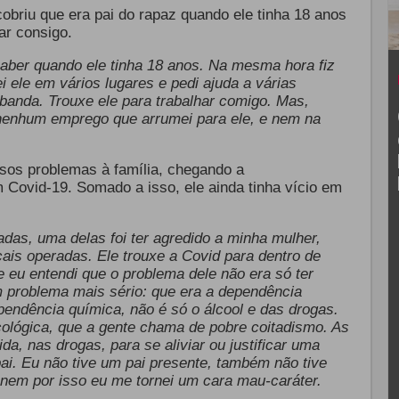
briu que era pai do rapaz quando ele tinha 18 anos
rar consigo.
 saber quando ele tinha 18 anos. Na mesma hora fiz
 ele em vários lugares e pedi ajuda a várias
 banda. Trouxe ele para trabalhar comigo. Mas,
 nenhum emprego que arrumei para ele, e nem na
sos problemas à família, chegando a
m Covid-19. Somado a isso, ele ainda tinha vício em
das, uma delas foi ter agredido a minha mulher,
is operadas. Ele trouxe a Covid para dentro de
eu entendi que o problema dele não era só ter
um problema mais sério: que era a dependência
pendência química, não é só o álcool e das drogas.
ológica, que a gente chama de pobre coitadismo. As
a, nas drogas, para se aliviar ou justificar uma
pai. Eu não tive um pai presente, também não tive
nem por isso eu me tornei um cara mau-caráter.