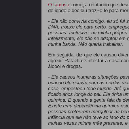
O famoso
começa relatando que desco
de idade e decidiu traz~e-lo para mo
- Ele não convivia comigo, eu só fui
DNA, trouxe ele para perto, empreguei
pessoas. Inclusive, na minha própria
infelizmente, ele não se adaptou em
minha banda. Não queria trabalhar.
Em seguida, diz que ele causou diver
agredir Rafaella e infectar a casa co
álcool e drogas.
- Ele causou inúmeras situações pesa
quando ela estava com as cordas voca
casa, empesteou todo mundo. Até que 
ficado anos longe do pai. Ele tinha 
química. E quando a gente fala de de
Existe uma dependência química psic
pessoas preferirem mergulhar na bebid
infância que ele não teve ao lado do 
muitas vezes minha mãe presente, e 