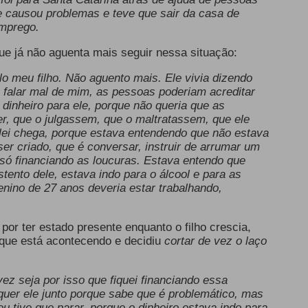
 causou problemas e teve que sair da casa de
emprego.
que já não aguenta mais seguir nessa situação:
lo meu filho. Não aguento mais. Ele vivia dizendo
a falar mal de mim, as pessoas poderiam acreditar
o dinheiro para ele, porque não queria que as
r, que o julgassem, que o maltratassem, que ele
lei chega, porque estava entendendo que não estava
ser criado, que é conversar, instruir de arrumar um
só financiando as loucuras. Estava entendo que
stento dele, estava indo para o álcool e para as
nino de 27 anos deveria estar trabalhando,
 por ter estado presente enquanto o filho crescia,
que está acontecendo e decidiu
cortar de vez o laço
ez seja por isso que fiquei financiando essa
 quer ele junto porque sabe que é problemático, mas
u tive que parar, porque o dinheiro estava indo para