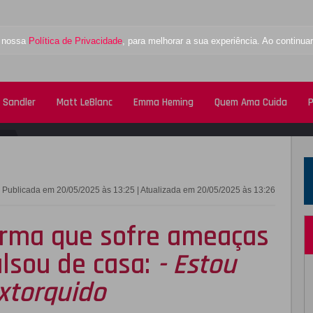
a nossa
Política de Privacidade
, para melhorar a sua experiência. Ao contin
 Sandler
Matt LeBlanc
Emma Heming
Quem Ama Cuida
P
FACEBOOK
TWITTE
Publicada em 20/05/2025 às 13:25 | Atualizada em 20/05/2025 às 13:26
irma que sofre ameaças
ulsou de casa:
- Estou
xtorquido