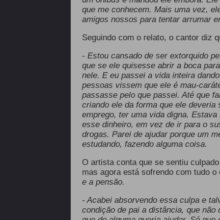
que me conhecem. Mais uma vez, ele
amigos nossos para tentar arrumar 
Seguindo com o relato, o cantor diz 
- Estou cansado de ser extorquido pe
que se ele quisesse abrir a boca par
nele. E eu passei a vida inteira dand
pessoas vissem que ele é mau-caráte
passasse pelo que passei. Até que fa
criando ele da forma que ele deveria 
emprego, ter uma vida digna. Estava 
esse dinheiro, em vez de ir para o su
drogas. Parei de ajudar porque um me
estudando, fazendo alguma coisa.
O artista conta que se sentiu culpado
mas agora está sofrendo com tudo o 
e a pensão.
- Acabei absorvendo essa culpa e talv
condição de pai a distância, que não
que de alguma queria ajudar. Só que e