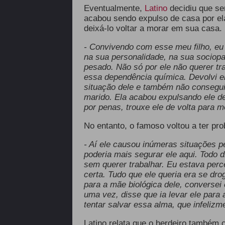
Eventualmente,
Latino
decidiu que se
acabou sendo expulso de casa por ela
deixá-lo voltar a morar em sua casa.
- Convivendo com esse meu filho, eu
na sua personalidade, na sua sociopat
pesado. Não só por ele não querer tra
essa dependência química. Devolvi e
situação dele e também não consegu
marido. Ela acabou expulsando ele de
por penas, trouxe ele de volta para 
No entanto, o famoso voltou a ter pro
- Aí ele causou inúmeras situações 
poderia mais segurar ele aqui. Todo d
sem querer trabalhar. Eu estava per
certa. Tudo que ele queria era se drog
para a mãe biológica dele, conversei 
uma vez, disse que ia levar ele para 
tentar salvar essa alma, que infelizm
Latino relata que o herdeiro també