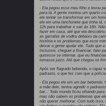
- Ela pegou esse meu filho e levou pa
para lá. A gente montou um quarto com
ele tentar se transformar em um hom
ele em uma lanchonete que tinha lá, m
12h para trabalhar e sair às 16h. Não
fazer em casa, até que ela descobri
as garrafas de vodka debaixo da cama
história e os problemas que esse me
deixar a gente ajudar ele. Tudo que a
Inclusive, cheguei a financiar, falei 
quisesse se internar, que eu financi
tomasse juizo. Até que chegou no fim 
Após ser flagrado bebendo, o rapaz 
padrasto, o que fez com que a políci
- Ela pegou ele em um bar bebendo, fo
a mãe dele, tentou agredir o padrast
bar... Todo mundo ficou olhando para 
mas não sabem os problemas que ele 
não querer melhorar. Com tudo isso, 
um ônibus e mandou ele embora. Ele f