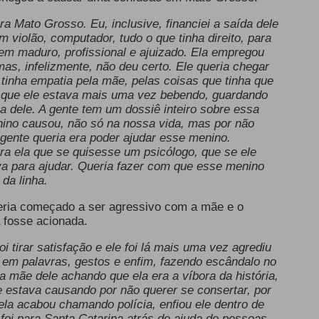
ra Mato Grosso. Eu, inclusive, financiei a saída dele
 violão, computador, tudo o que tinha direito, para
em maduro, profissional e ajuizado. Ela empregou
as, infelizmente, não deu certo. Ele queria chegar
 tinha empatia pela mãe, pelas coisas que tinha que
u que ele estava mais uma vez bebendo, guardando
 dele. A gente tem um dossiê inteiro sobre essa
nino causou, não só na nossa vida, mas por não
 gente queria era poder ajudar esse menino.
para ela que se quisesse um psicólogo, que se ele
ava para ajudar. Queria fazer com que esse menino
da linha.
teria começado a ser agressivo com a mãe e o
a fosse acionada.
i tirar satisfação e ele foi lá mais uma vez agrediu
o em palavras, gestos e enfim, fazendo escândalo no
a mãe dele achando que ela era a víbora da história,
estava causando por não querer se consertar, por
ela acabou chamando polícia, enfiou ele dentro de
oi para Santa Catarina atrás de ajuda de pessoas