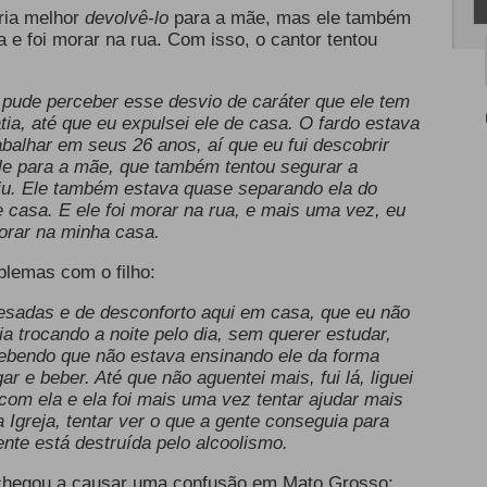
ria melhor
devolvê-lo
para a mãe, mas ele também
 e foi morar na rua. Com isso, o cantor tentou
 pude perceber esse desvio de caráter que ele tem
ia, até que eu expulsei ele de casa. O fardo estava
balhar em seus 26 anos, aí que eu fui descobrir
le para a mãe, que também tentou segurar a
iu. Ele também estava quase separando ela do
 casa. E ele foi morar na rua, e mais uma vez, eu
morar na minha casa.
blemas com o filho:
pesadas e de desconforto aqui em casa, que eu não
ia trocando a noite pelo dia, sem querer estudar,
cebendo que não estava ensinando ele da forma
ar e beber. Até que não aguentei mais, fui lá, liguei
com ela e ela foi mais uma vez tentar ajudar mais
a Igreja, tentar ver o que a gente conseguia para
ente está destruída pelo alcoolismo.
m chegou a causar uma confusão em Mato Grosso: