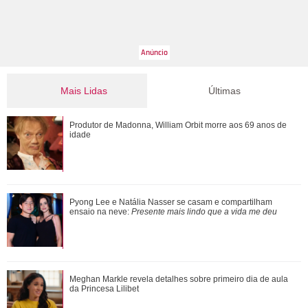
Mais Lidas
Últimas
Pyong Lee e Natália Nasser se casam e compartilham
Produtor de Madonna, William Orbit morre aos 69 anos de
ensaio na neve: Presente mais lindo que a...
idade
Ele cresceu! Veja evolução de Marcelo Sangalo, filho de
Pyong Lee e Natália Nasser se casam e compartilham
Ivete Sangalo e Daniel Cady
ensaio na neve:
Presente mais lindo que a vida me deu
Meghan Markle revela detalhes sobre primeiro dia de aula
Meghan Markle revela detalhes sobre primeiro dia de aula
da Princesa Lilibet
da Princesa Lilibet