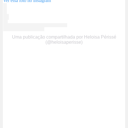
Ver essa foto no Instagram
Uma publicação compartilhada por Heloisa Périssé
(@heloisaperisse)