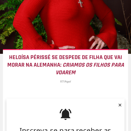
HELOÍSA PÉRISSÉ SE DESPEDE DE FILHA QUE VAI
MORAR NA ALEMANHA:
CRIAMOS OS FILHOS PARA
VOAREM
07/Ago/
×
Inscreva-se para receber as