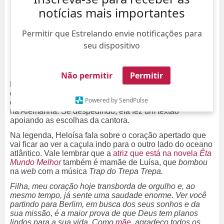
notícias mais importantes
Permitir que Estrelando envie notificações para
seu dispositivo
Não permitir
Permitir
Mamãe orgulhosa! Heloísa Périssé revelou que vai ficar
com o ninho mais vazio. Pelas redes sociais, a atriz
Powered by SendPulse
compartilhou que a filha, Antônia está indo para Berlim,
na Alemanha. Se despedindo, ela fez um textão
apoiando as escolhas da cantora.
Na legenda, Heloísa fala sobre o coração apertado que
vai ficar ao ver a caçula indo para o outro lado do oceano
atlântico. Vale lembrar que a
atriz que está na novela
Êta
Mundo Melhor
também é mamãe de Luísa, que
bombou
na
web
com a música
Trap do Trepa Trepa.
Filha, meu coração hoje transborda de orgulho e, ao
mesmo tempo, já sente uma saudade enorme. Ver você
partindo para Berlim, em busca dos seus sonhos e da
sua missão, é a maior prova de que Deus tem planos
lindos para a sua vida. Como
mãe
, agradeço todos os