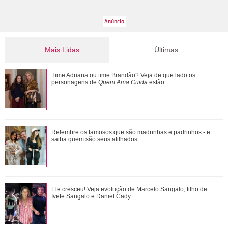
Mais Lidas
Últimas
Emma Heming revela que estava noiva quando conheceu
Time Adriana ou time Brandão? Veja de que lado os
Bruce Willis: Adorava estar perto dele
personagens de
Quem Ama Cuida
estão
Leonardo compra 60 porcos e brinca ao ter dificuldade com
Relembre os famosos que são madrinhas e padrinhos - e
pagamento: Vou pedir ajuda
saiba quem são seus afilhados
Em parceria com Sandy, Laura Pausini lança versão em
Ele cresceu! Veja evolução de Marcelo Sangalo, filho de
português de Quando Chove
Ivete Sangalo e Daniel Cady