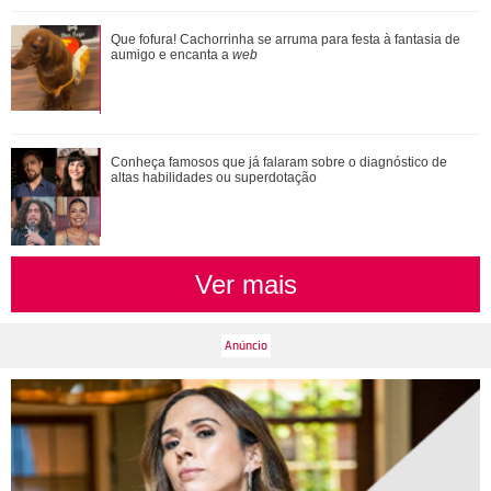
Ela arrasa corações! Relembre os amores da vida de Ivete
Que fofura! Cachorrinha se arruma para festa à fantasia de
Sangalo
aumigo e encanta a
web
Adam Sandler anuncia Gente Grande 3 e compartilha foto
Conheça famosos que já falaram sobre o diagnóstico de
com elenco
altas habilidades ou superdotação
Ver mais