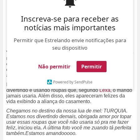
Inscreva-se para receber as
notícias mais importantes
Permitir que Estrelando envie notificações para
seu dispositivo
Viva o amor! Lexa e Ricardo Vianna oficializaram a união
na última sexta-feira, dia 10, e, após esse momento tão
especial, embarcaram para a Turquia para curtirem a lua
Não permitir
Permitir
de mel. Nesta segunda-feira, dia 13, a cantora abriu o
álbum de fotos e deixou os seus seguidores encantados.
Powered by SendPulse
Nos registros compartilhados, o casal aparece se
divertindo e usando roupas que, segundo
Lexa
, o marido
jamais usaria. Além disso, eles apareceram felizes da
vida exibindo a aliança do casamento.
Chegamos no destino da nossa lua de mel: TURQUIA.
Estamos nos divertindo demais, obrigada amor por topar
usar essas roupas que você não usaria só pra me fazer
feliz
, iniciou ela.
A última foto você me zuando tá perfeita
também.Estamos amandooooo.