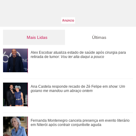
Mais Lidas
Últimas
Ana Castela responde recado de Zé Felipe em show: Um
Alex Escobar atualiza estado de saúde após cirurgia para
goiano me mandou um abraço ontem
retirada de tumor:
Vou ter alta daqui a pouco
Morre pai de Lionel Messi aos 68 anos de idade
Ana Castela responde recado de Zé Felipe em
show: Um
goiano me mandou um abraço ontem
Fernanda Montenegro cancela presença em evento literário
Fernanda Montenegro cancela presença em evento literário
em Niterói após contrair conjunt...
em Niterói após contrair conjuntivite aguda