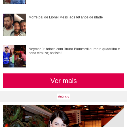
Neymar Jr. brinca com Bruna Biancardi durante quadrilha e
Morre pai de Lionel Messi aos 68 anos de idade
cena viraliza; assista!
Bruna Marquezine, Camila Cabello, Hailey Bieber...
Neymar Jr. brinca com Bruna Biancardi durante quadrilha e
Relembre os amores - e affairs - de Shawn ...
cena viraliza; assista!
Ver mais