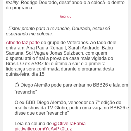
reality
, Rodrigo Dourado, desafiando-o a colocá-lo dentro
do programa:
- Estou pronto para a revanche, Dourado, estou só
esperando me colocar.
Alberto faz parte
do grupo de Veteranos. Ao lado dele
entraram: Ana Paula Renault, Sarah Andrade, Babu
Santana, Sol Vega e Jonas Sulzbach, com quem
disputou até o final a prova da casa mais vigiada do
Brasil. O ex-
BBB7
foi o último a sair e a primeira
liderança será confirmada durante o programa desta
quinta-feira, dia 15.
📺 Diego Alemão pede para entrar no BBB26 e fala em
“revanche”
O ex-BBB Diego Alemão, vencedor da 7ª edição do
reality show da TV Globo, pediu uma vaga no BBB26 e
disse que quer “revanche”
Leia na coluna de
@OliveiraFabia_
pic.twitter.com/YcAvPk0Luz