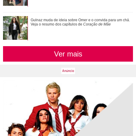
Novelas, filmes e série... Relembre os papéis marcantes da
Gulnaz muda de ideia sobre Omer e o convida para um chá.
carreira de Bruna Marquezine
Veja o resumo dos capítulos de
Coração de Mãe
Ver mais