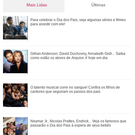
Mais Lidas
Últimas
Bruna Marquezine, Camila Cabello, Hailey Bieber...
Para celebrar o Dia dos Pais, veja algumas séries e filmes
Relembre os amores - e affairs - de Shawn ...
para assistir com ele!
Além de Ariana Grande, confira famosas que já foram
Gillian Anderson, David Duchovny, Annabeth Gish... Saiba
criticadas pelos corpos magros (e rebat...
como estão os atores de
Arquivo X
hoje em dia
Ariana Grande faz desabafo em show sobre decisão de
O talento musical corre no sangue! Confira os filhos de
pausar a carreira: Não foi uma reação...
cantores que seguiram os passos dos pais
Gillian Anderson, David Duchovny, Annabeth Gish... Saiba
Neymar Jr., Nicolas Prattes, Endrick... Veja os famosos que
como estão os atores de Arquivo X h...
passarão o Dia dos Pais à espera de seus bebês