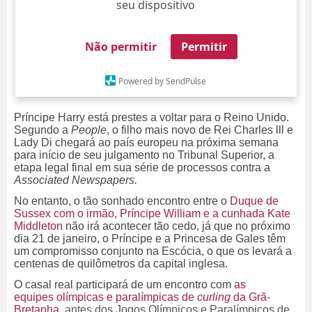
seu dispositivo
Não permitir
Permitir
Powered by SendPulse
Príncipe Harry está prestes a voltar para o Reino Unido.
Segundo a
People
, o filho mais novo de Rei Charles lll e
Lady Di chegará ao país europeu na próxima semana
para início de seu julgamento no Tribunal Superior, a
etapa legal final em sua série de processos contra a
Associated Newspapers.
No entanto, o tão sonhado encontro entre o
Duque de
Sussex com o irmão, Príncipe William e a cunhada Kate
Middleton
não irá acontecer tão cedo, já que no
próximo
dia 21 de janeiro, o Príncipe e a Princesa de Gales
têm
um compromisso conjunto na Escócia, o que os levará a
centenas de quilômetros da capital inglesa.
O casal real participará de um encontro com
as
equipes
olímpicas e paralímpicas de
curling
da Grã-
Bretanha
, antes dos Jogos Olímpicos e Paralímpicos de