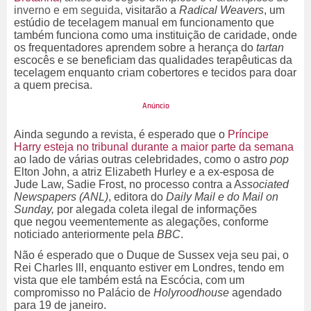
inverno e em seguida,
visitarão a
Radical Weavers
, um
estúdio de tecelagem manual em funcionamento que
também funciona como uma instituição de caridade, onde
os frequentadores aprendem sobre a herança do
tartan
escocês e se beneficiam das qualidades terapêuticas da
tecelagem enquanto criam cobertores e tecidos para doar
a quem precisa.
Ainda segundo a revista, é esperado que o
Príncipe
Harry esteja no tribunal durante a maior parte da semana
ao lado de várias outras celebridades, como o
astro
pop
Elton John, a atriz Elizabeth Hurley e a ex-esposa de
Jude Law, Sadie Frost, no processo contra a A
ssociated
Newspapers (ANL)
, editora do
Daily Mail e do Mail on
Sunday,
por alegada coleta ilegal de informações
que
negou veementemente as alegações, conforme
noticiado anteriormente pela
BBC
.
Não é esperado que o Duque de Sussex
veja seu pai, o
Rei Charles lll, enquanto estiver em Londres, tendo em
vista que ele também está na Escócia, com um
compromisso no Palácio de
Holyroodhouse
agendado
para 19 de janeiro.