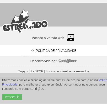
Acesse a versão web
POLÍTICA DE PRIVACIDADE
Desenvolvido por
Preta Gil, Rita Lee, Paulo Gustavo... Saiba onde estão as
cinzas dos famosos
Copyright - 2026 | Todos os direitos reservados
Utilizamos cookies e tecnologias semelhantes, de acordo com a nossa
Políti
Privacidade
, para melhorar a sua experiência. Ao continuar navegando, você
concorda com estas condições.
Prosseguir