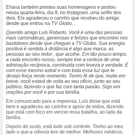
Eliana também prestou suas homenagens e postou
nessa quarta-feira, dia 8, no
Instagram,
uma
selfie
dos
dois. Ela agradeceu o carinho que recebeu do amigo
desde que entrou na
TV Globo
. .
Querido amigo Luís Roberto, Você é uma das pessoas
mais carismáticas, generosas e felizes que encontrei nos
bastidores desde que cheguei a TV Globo. Sua energia
positiva é sentida à distância é algo que marca, as
pessoas ao seu redor , que acolhe. Em tão pouco tempo,
a cada encontro nosso, sempre tive a certeza de uma
admiração recíproca, construída com leveza e verdade. É
com esse mesmo astral e com toda essa luz que te
desejo força neste momento. Tenho fé de que, muito em
breve, você estará de volta ao seu ofício, junto ao seu
público, fazendo o que faz com tanta paixão. Sigo em
orações por você e por sua família.
Em comunicado para a imprensa, Luís disse que está
bem e agradeceu ao carinho e apoio de todos, dizendo
que está com foco em vencer essa batalha, ao lado da
família.
Depois do susto, está tudo sob controle. Tenho ao meu
lado o que a ciência tem de melhor. Melhores médicos,