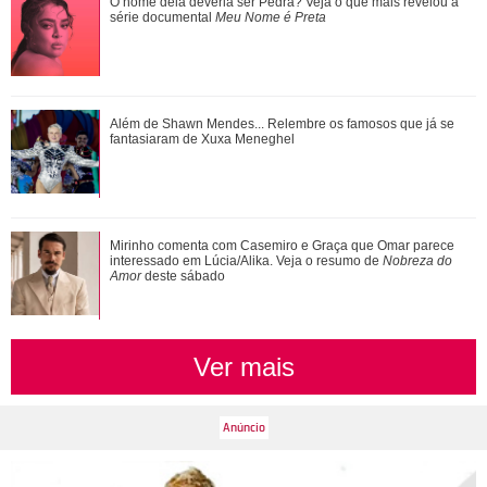
Meghan Markle revela detalhes sobre primeiro dia de aula
O nome dela deveria ser Pedra? Veja o que mais revelou a
da Princesa Lilibet
série documental
Meu Nome é Preta
Além de Shawn Mendes... Relembre os famosos que já se
fantasiaram de Xuxa Meneghel
Mirinho comenta com Casemiro e Graça que Omar parece
interessado em Lúcia/Alika. Veja o resumo de
Nobreza do
Amor
deste sábado
Ver mais