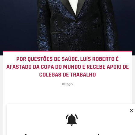
POR QUESTÕES DE SAÚDE, LUÍS ROBERTO É
AFASTADO DA COPA DO MUNDO E RECEBE APOIO DE
COLEGAS DE TRABALHO
08/Ago/
×