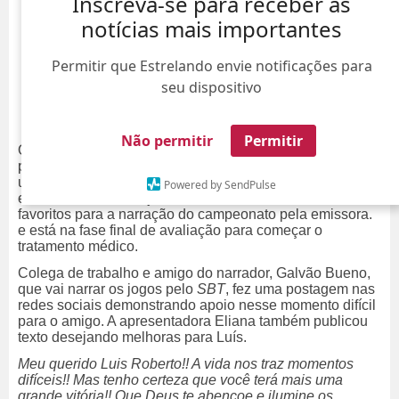
Inscreva-se para receber as
notícias mais importantes
Permitir que Estrelando envie notificações para
seu dispositivo
Não permitir
Permitir
O narrador da
TV Globo
, Luís Roberto, não estará
presente na Copa do Mundo devido a um diagnóstico de
um tumor localizado na região cervical encontrado após
Powered by SendPulse
exames de rotina. O jornalista era um dos nomes
favoritos para a narração do campeonato pela emissora.
e está na fase final de avaliação para começar o
tratamento médico.
Colega de trabalho e amigo do narrador, Galvão Bueno,
que vai narrar os jogos pelo
SBT
, fez uma postagem nas
redes sociais demonstrando apoio nesse momento difícil
para o amigo. A apresentadora Eliana também publicou
texto desejando melhoras para Luís.
Meu querido Luis Roberto!! A vida nos traz momentos
difíceis!! Mas tenho certeza que você terá mais uma
grande vitória!! Que Deus te abençoe e ilumine os