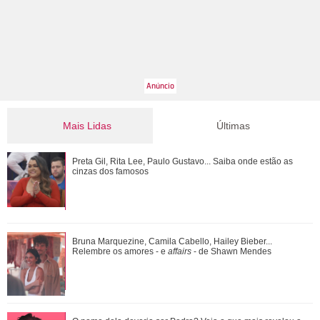
Mais Lidas
Últimas
Luma Cesar, filha de Elaine Mickely e César Filho, anuncia
Preta Gil, Rita Lee, Paulo Gustavo... Saiba onde estão as
nascimento do primeiro filho: Ind...
cinzas dos famosos
Luiza Brunet, Ana Hickmann, Rihanna... Veja as famosas
Bruna Marquezine, Camila Cabello, Hailey Bieber...
que já denunciaram violência domést...
Relembre os amores - e
affairs
- de Shawn Mendes