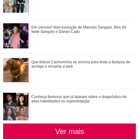
Omar e Alika conversam sobre a retomada de Batanga,
Ele cresceu! Veja evolução de Marcelo Sangalo, filho de
quando Tonho chega. Saiba o que vai acont...
Ivete Sangalo e Daniel Cady
Adriana vê Pedro e Bruna no restaurante. Confira o que vai
Que fofura! Cachorrinha se arruma para festa à fantasia de
rolar nesta sexta-feira em Quem A...
aumigo e encanta a
web
Conheça famosos que já falaram sobre o diagnóstico de
Conheça famosos que já falaram sobre o diagnóstico de
altas habilidades ou superdotação
altas habilidades ou superdotação
Ver mais