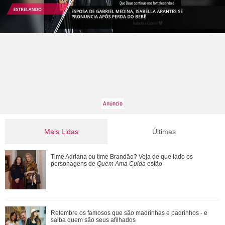
00:00
/
01:00
Mais Lidas
Últimas
Ronei e Cinara desconfiam da ligação de Zilá com
Time Adriana ou time Brandão? Veja de que lado os
Verônica. Saiba o que vai acontecer em ...
personagens de
Quem Ama Cuida
estão
Ele cresceu! Veja evolução de Marcelo Sangalo, filho de
Relembre os famosos que são madrinhas e padrinhos - e
Ivete Sangalo e Daniel Cady
saiba quem são seus afilhados