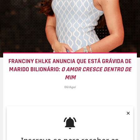
FRANCINY EHLKE ANUNCIA QUE ESTÁ GRÁVIDA DE
MARIDO BILIONÁRIO:
O AMOR CRESCE DENTRO DE
MIM
06/Ago/
×