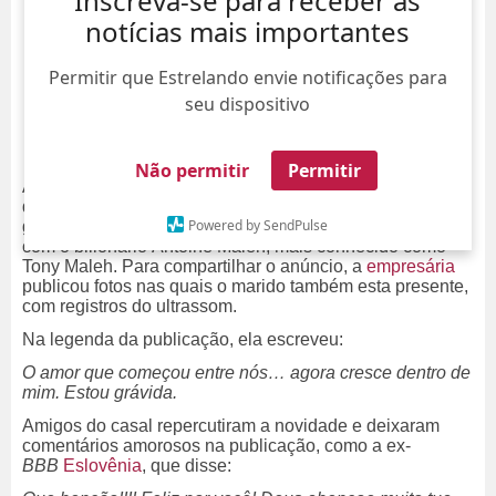
Inscreva-se para receber as
notícias mais importantes
Permitir que Estrelando envie notificações para
seu dispositivo
Não permitir
Permitir
A influenciadora Franciny Ehlke anunciou neste
domingo, dia 26, em seu perfil do
Instagram
, que está
Powered by SendPulse
gravida de seu primeiro filho, fruto do relacionamento
com o bilionário Antoine Maleh, mais conhecido como
Tony Maleh. Para compartilhar o anúncio, a
empresária
publicou fotos nas quais o marido também esta presente,
com registros do ultrassom.
Na legenda da publicação, ela escreveu:
O amor que começou entre nós… agora cresce dentro de
mim. Estou grávida.
Amigos do casal repercutiram a novidade e deixaram
comentários amorosos na publicação, como a ex-
BBB
Eslovênia
, que disse: