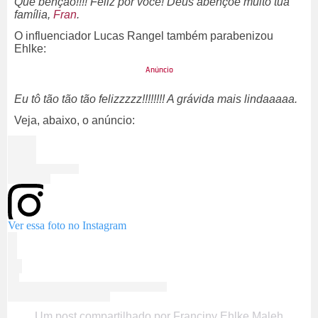
Que benção!!!! Feliz por você! Deus abençoe muito tua
família,
Fran
.
O influenciador Lucas Rangel também parabenizou
Ehlke:
Eu tô tão tão tão felizzzzz!!!!!!!! A grávida mais lindaaaaa.
Veja, abaixo, o anúncio:
Ver essa foto no Instagram
Um post compartilhado por Franciny Ehlke Maleh