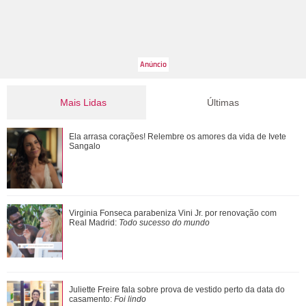
Mais Lidas
Últimas
Confira filmes em que as cenas de sexo foram reais
Ela arrasa corações! Relembre os amores da vida de Ivete
Sangalo
Além de Ariana Grande, confira famosas que já foram
Virginia Fonseca parabeniza Vini Jr. por renovação com
criticadas pelos corpos magros (e rebat...
Real Madrid:
Todo sucesso do mundo
Tom Brady é visto em passeio de iate no sul da França ao
Juliette Freire fala sobre prova de vestido perto da data do
lado de mulher misteriosa
casamento:
Foi lindo