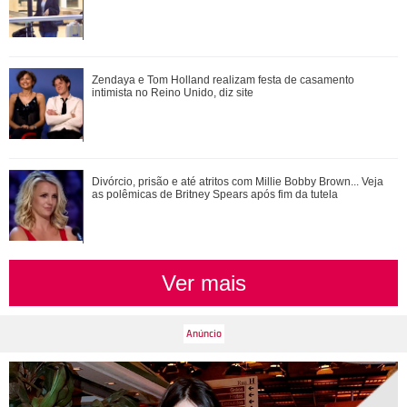
Filho de Neymar Jr., Davi Lucca conta que pretende cursar
Zendaya e Tom Holland realizam festa de casamento
faculdade e revela área de interes...
intimista no Reino Unido, diz site
Protetor! Relembre os momentos em que Zé Felipe saiu em
Divórcio, prisão e até atritos com Millie Bobby Brown... Veja
defesa de amigos e familiares
as polêmicas de Britney Spears após fim da tutela
Ver mais