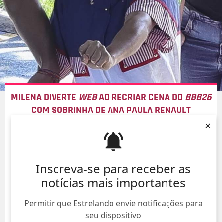
MILENA DIVERTE
WEB
AO RECRIAR CENA DO
BBB26
COM SOBRINHA DE ANA PAULA RENAULT
×
06/Ago/
Inscreva-se para receber as
notícias mais importantes
Permitir que Estrelando envie notificações para
seu dispositivo