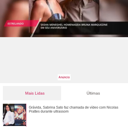
Mais Lidas
Últimas
Desejada! Relembre os gringos famosos que já se
Grávida, Sabrina Sato faz chamada de vídeo com Nicolas
derreteram por Bruna Marquezine
Prattes durante ultrassom