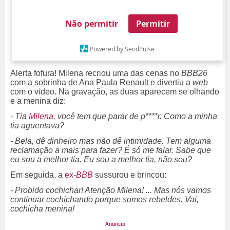
Não permitir
Permitir
Powered by SendPulse
Alerta fofura! Milena recriou uma das cenas no
BBB26
com a sobrinha de Ana Paula Renault e divertiu a
web
com o vídeo. Na gravação, as duas aparecem se olhando
e a menina diz:
- Tia
Milena
, você tem que parar de p****r. Como a minha
tia aguentava?
- Bela, dê dinheiro mas não dê intimidade. Tem alguma
reclamação a mais para fazer? É só me falar. Sabe que
eu sou a melhor tia. Eu sou a melhor tia, não sou?
Em seguida, a
ex-
BBB
sussurou e brincou:
- Probido cochichar! Atenção Milena! ... Mas nós vamos
continuar cochichando porque somos rebeldes. Vai,
cochicha menina!