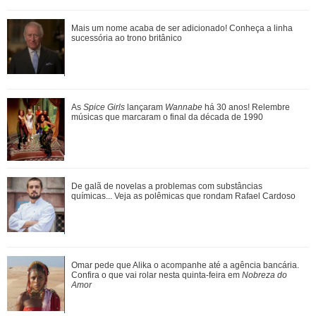
Relembre as vezes que Virginia Fonseca deu um fim a
Mais um nome acaba de ser adicionado! Conheça a linha
polêmicas sem rebater diretamente os fat...
sucessória ao trono britânico
Nicolas Prattes exibe boa forma durante corrida na orla da
As
Spice Girls
lançaram
Wannabe
há 30 anos! Relembre
Barra da Tijuca
músicas que marcaram o final da década de 1990
Grávida, Sabrina Sato faz chamada de vídeo com Nicolas
De galã de novelas a problemas com substâncias
Prattes durante ultrassom
químicas... Veja as polêmicas que rondam Rafael Cardoso
As Spice Girls lançaram Wannabe há 30 anos! Relembre
Omar pede que Alika o acompanhe até a agência bancária.
músicas que marcaram o final da déca...
Confira o que vai rolar nesta quinta-feira em
Nobreza do
Amor