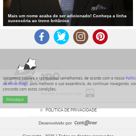
Mais um nome acaba de ser adicionado! Conheça a linha
sucessória ao trono britânico
Utilizamos cookies e tecnologias semelhantes, de acordo com a nossa
Políti
de Privacidade
, para melhorar a sua experiência. Ao continuar navegando, vo
concorda com estas condições.
Acesse a versão web
Prosseguir
POLÍTICA DE PRIVACIDADE
Desenvolvido por
As
Spice Girls
lançaram
Wannabe
há 30 anos! Relembre