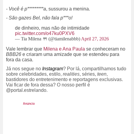
- Você é p*********a
, sussurou a menina.
- São gazes Bel, não fala p***o!
de dinheiro, mas não de intimidade
pic.twitter.com/o47ku0PXV6
— Tia Milena 🍴 (@tiamilenabbb)
April 27, 2026
Vale lembrar que
Milena e Ana Paula
se conheceram no
BBB26
e criaram uma amizade que se estendeu para
fora da casa.
Já nos segue no
Instagram
? Por lá, compartilhamos tudo
sobre celebridades, estilo,
realities
, séries,
teen
,
bastidores do entretenimento e reportagens exclusivas.
Vai ficar de fora dessa? O nosso perfil é
@portal.estrelando.