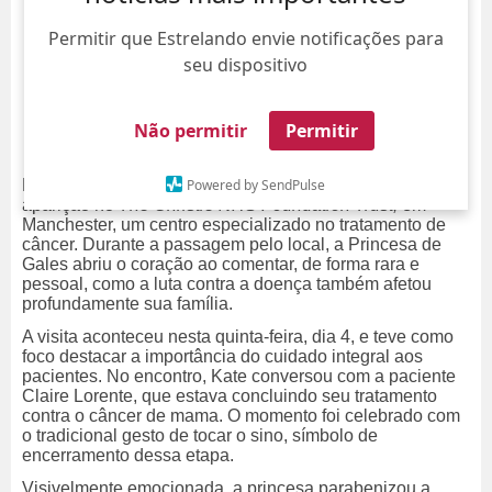
Permitir que Estrelando envie notificações para
seu dispositivo
Não permitir
Permitir
Powered by SendPulse
De acordo com a
People
, Kate Middleton fez uma
aparição no
The Christie NHS Foundation Trust,
em
Manchester, um centro especializado no tratamento de
câncer. Durante a passagem pelo local, a Princesa de
Gales abriu o coração ao comentar, de forma rara e
pessoal, como a luta contra a doença também afetou
profundamente sua família.
A visita aconteceu nesta quinta-feira, dia 4, e teve como
foco destacar a importância do cuidado integral aos
pacientes. No encontro, Kate conversou com a paciente
Claire Lorente, que estava concluindo seu tratamento
contra o câncer de mama. O momento foi celebrado com
o tradicional gesto de tocar o sino, símbolo de
encerramento dessa etapa.
Visivelmente emocionada, a princesa parabenizou a