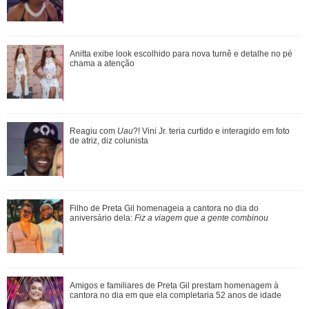
Atriz de The Studio fala sobre participação especial de
Anitta exibe look escolhido para nova turnê e detalhe no pé
Madonna na segunda temporada da sé...
chama a atenção
Nazli elabora um plano para pedir desculpas a Omer. Veja o
Reagiu com
Uau
?! Vini Jr. teria curtido e interagido em foto
que vai rolar em Coração de Mã...
de atriz, diz colunista
Xuxa Meneghel, Angélica, Eliana... Veja um antes e depois
Filho de Preta Gil homenageia a cantora no dia do
das antigas apresentadoras infanti...
aniversário dela:
Fiz a viagem que a gente combinou
Ariana Grande faz desabafo em show sobre decisão de
Amigos e familiares de Preta Gil prestam homenagem à
pausar a carreira: Não foi uma reação...
cantora no dia em que ela completaria 52 anos de idade