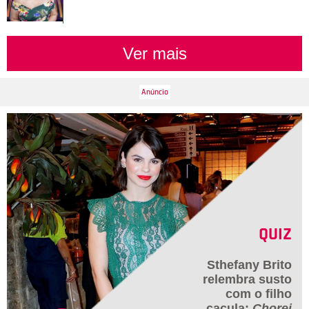
Ver mais
QUIZ
Sthefany Brito
relembra susto
com o filho
caçula:
Chorei