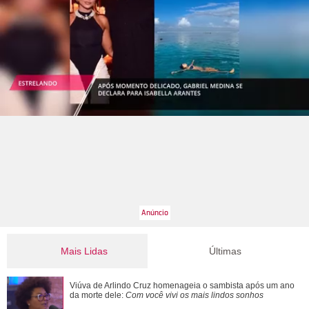
Mais Lidas
Últimas
Filho de Faustão, João Silva relembra relação com Hebe
Viúva de Arlindo Cruz homenageia o sambista após um ano
Camargo e fala sobre carinho pelo ...
da morte dele:
Com você vivi os mais lindos sonhos