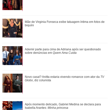
Bruna Biancardi e Neymar Jr. combinam looks com Mavie e
Mãe de Virginia Fonseca exibe tatuagem íntima em fotos de
Mel em arraiá da família que reuniu...
biquíni
Após momento delicado, Gabriel Medina se declara para
Ademir parte para cima de Adriana após ser questionado
Isabella Arantes: Minha princesa
sobre denúncias em
Quem Ama Cuida
Anne Hathaway manda recado em quadro do SBT após
Novo casal? Anitta estaria vivendo romance com ator da
TV
novidade no programa: - Obrigada, Brasil, p...
Globo
, diz colunista
Após momento delicado, Gabriel Medina se declara para
Isabella Arantes:
Minha princesa