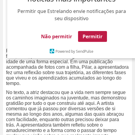
Permitir que Estrelando envie notificações para
seu dispositivo
Não permitir
Permitir
Fernanda Paes Leme usou as redes sociais nesta quinta-
Powered by SendPulse
feira, dia 4, para celebrar a chegada dos 43 anos de
idade de uma forma especial. Em uma publicação
acompanhada de fotos com a filha, Pilar, a apresentadora
fez uma reflexão sobre sua trajetória, as diferentes fases
que viveu e os aprendizados acumulados ao longo do
tempo.
No texto, a atriz destacou que a vida nem sempre segue
os caminhos imaginados na juventude, mas demonstrou
gratidão por tudo o que construiu até aqui. A artista
comentou que já passou por diversas versões de si
mesma ao longo dos anos, algumas das quais abraçou
com facilidade, enquanto outras precisou deixar para
trás.
A apresentadora também refletiu sobre o
amadurecimento e a forma como o passar do tempo