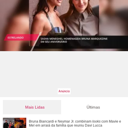
Mais Lidas
Últimas
Ademir parte para cima de Adriana após ser questionado
Bruna Biancardi e Neymar Jr. combinam
looks
com Mavie e
sobre denúncias em Quem Ama Cuida
Mel em arraiá da família que reuniu Davi Lucca