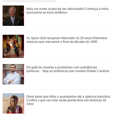
Jojo Todynho faz novo procedimento estético para definir
Mais um nome acaba de ser adicionado! Conheça a linha
pernas: Muito realizada
sucessória ao trono britânico
Entenda a dinâmica do NCT e relembre quem já fez parte
As
Spice Girls
lançaram
Wannabe
há 30 anos! Relembre
grupo de K-Pop
músicas que marcaram o final da década de 1990
Ariana Grande anuncia pausa na carreira após críticas ao
De galã de novelas a problemas com substâncias
corpo
químicas... Veja as polêmicas que rondam Rafael Cardoso
Agrado e Eduarda são prejudicadas pela proximidade com
Omar pede que Alika o acompanhe até a agência bancária.
João Raul. Saiba o que vai acontece...
Confira o que vai rolar nesta quinta-feira em
Nobreza do
Amor