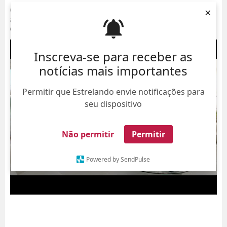
×
Começando com
Ana Hickmann
, a mansão da
apresentadora já viralizou por conta da cor principal. A
casa da artista é muito branca e com espaços amplos.
Inscreva-se para receber as
notícias mais importantes
Permitir que Estrelando envie notificações para
seu dispositivo
Não permitir
Permitir
Powered by SendPulse