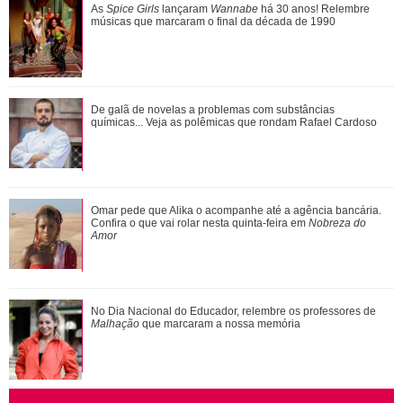
Entenda a dinâmica do NCT e relembre quem já fez parte
As
Spice Girls
lançaram
Wannabe
há 30 anos! Relembre
grupo de K-Pop
músicas que marcaram o final da década de 1990
Ariana Grande anuncia pausa na carreira após críticas ao
De galã de novelas a problemas com substâncias
corpo
químicas... Veja as polêmicas que rondam Rafael Cardoso
Agrado e Eduarda são prejudicadas pela proximidade com
Omar pede que Alika o acompanhe até a agência bancária.
João Raul. Saiba o que vai acontece...
Confira o que vai rolar nesta quinta-feira em
Nobreza do
Amor
No Dia Nacional do Educador, relembre os professores de
Malhação
que marcaram a nossa memória