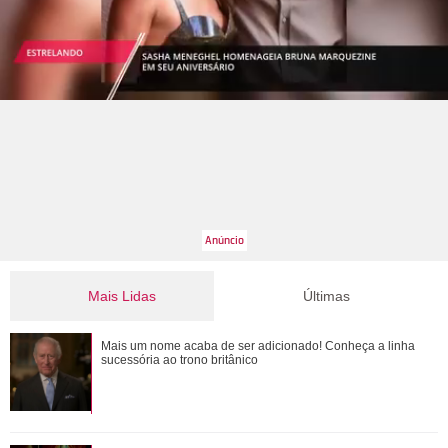
Mais Lidas
Últimas
Jojo Todynho faz novo procedimento estético para definir
Mais um nome acaba de ser adicionado! Conheça a linha
pernas: Muito realizada
sucessória ao trono britânico