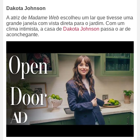
Dakota Johnson
A atriz de
Madame Web
escolheu um lar que tivesse uma
grande janela com vista direta para o jardim. Com um
clima intimista, a casa de
Dakota Johnson
passa o ar de
aconchegante.