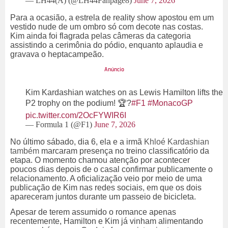
— LH44(A) (@LH44Fanpage8)
June 7, 2026
Para a ocasião, a estrela de reality show apostou em um
vestido nude de um ombro só com decote nas costas.
Kim ainda foi flagrada pelas câmeras da categoria
assistindo a cerimônia do pódio, enquanto aplaudia e
gravava o heptacampeão.
Kim Kardashian watches on as Lewis Hamilton lifts the
P2 trophy on the podium! 🏆?
#F1
#MonacoGP
pic.twitter.com/2OcFYWIR6I
— Formula 1 (@F1)
June 7, 2026
No último sábado, dia 6, ela e a irmã
Khloé Kardashian
também
marcaram presença no treino classificatório da
etapa. O momento chamou atenção por acontecer
poucos dias depois de o casal confirmar publicamente o
relacionamento. A oficialização veio por meio de uma
publicação de Kim nas redes sociais, em que os dois
apareceram juntos durante um passeio de bicicleta.
Apesar de terem assumido o romance apenas
recentemente, Hamilton e Kim já vinham alimentando