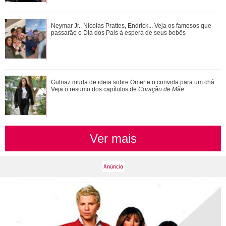
Bruna Marquezine, Camila Cabello, Hailey Bieber...
Neymar Jr., Nicolas Prattes, Endrick... Veja os famosos que
Relembre os amores - e affairs - de Shawn ...
passarão o Dia dos Pais à espera de seus bebês
Alexandre Nero, Edson Celulari, Daniel... Veja os famosos
Gulnaz muda de ideia sobre Omer e o convida para um chá.
que foram papais mais velhos
Veja o resumo dos capítulos de
Coração de Mãe
Ver mais