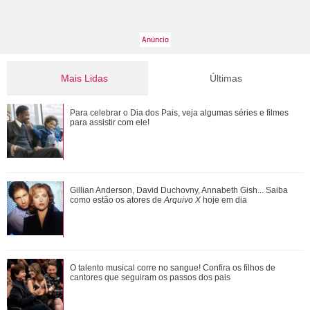
Mais Lidas
Últimas
Adriana manda Iuri procurar o anel de Arthur. Veja o resumo
Para celebrar o Dia dos Pais, veja algumas séries e filmes
dos capítulos de Quem Ama Cuida
para assistir com ele!
Gulnaz muda de ideia sobre Omer e o convida para um chá.
Gillian Anderson, David Duchovny, Annabeth Gish... Saiba
Veja o resumo dos capítulos de Cor...
como estão os atores de
Arquivo X
hoje em dia
Neymar Jr., Nicolas Prattes, Endrick... Veja os famosos que
O talento musical corre no sangue! Confira os filhos de
passarão o Dia dos Pais à esper...
cantores que seguiram os passos dos pais