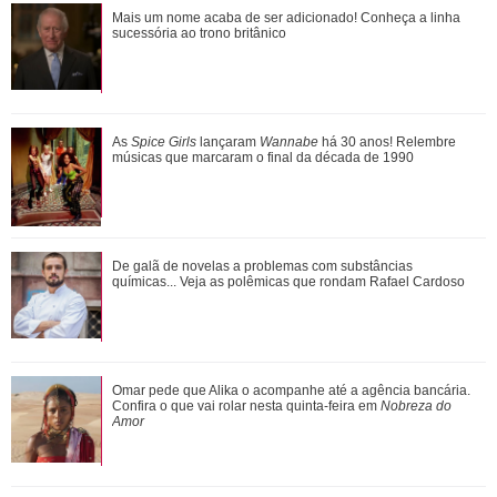
Jojo Todynho faz novo procedimento estético para definir
Mais um nome acaba de ser adicionado! Conheça a linha
pernas: Muito realizada
sucessória ao trono britânico
Entenda a dinâmica do NCT e relembre quem já fez parte
As
Spice Girls
lançaram
Wannabe
há 30 anos! Relembre
grupo de K-Pop
músicas que marcaram o final da década de 1990
Ariana Grande anuncia pausa na carreira após críticas ao
De galã de novelas a problemas com substâncias
corpo
químicas... Veja as polêmicas que rondam Rafael Cardoso
Agrado e Eduarda são prejudicadas pela proximidade com
Omar pede que Alika o acompanhe até a agência bancária.
João Raul. Saiba o que vai acontece...
Confira o que vai rolar nesta quinta-feira em
Nobreza do
Amor