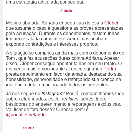
uma estratégia articulada por seu pai.
Mesmo abalada, Adriana entrega sua defesa a
Cléber
,
que assume o caso e questiona as provas apresentadas
pela acusação. Durante os depoimentos, testemunhas
tentam retratá-la como interesseira, mas acabam
expondo contradições e interesses próprios.
A situação se complica ainda mais com o depoimento de
Tom , que faz acusações duras contra Adriana. Apesar
disso, Cléber consegue apontar falhas em seu relato. O
momento mais emocionante acontece quando
Pedro
presta depoimento em favor da amada, destacando sua
honestidade, generosidade e reforçando sua crença na
inocência dela, emocionando todos os presentes.
Já nos segue no
Instagram
? Por lá, compartilhamos tudo
sobre celebridades, estilo,
realities
, séries,
teen
,
bastidores do entretenimento e reportagens exclusivas.
Vai ficar de fora dessa? O nosso perfil é
@portal.estrelando
.