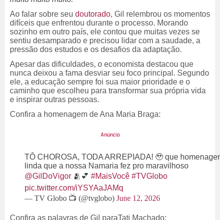
Ao falar sobre seu
doutorado
, Gil relembrou os momentos
difíceis que enfrentou durante o processo. Morando
sozinho em outro país, ele contou que muitas vezes se
sentiu desamparado e precisou lidar com a saudade, a
pressão dos estudos e os desafios da adaptação.
Apesar das dificuldades, o economista destacou que
nunca deixou a fama desviar seu foco principal. Segundo
ele, a educação sempre foi sua maior prioridade e o
caminho que escolheu para transformar sua própria vida
e inspirar outras pessoas.
Confira a homenagem de Ana Maria Braga:
TÔ CHOROSA, TODA ARREPIADA! 🥹 que homenage
linda que a nossa Namaria fez pro maravilhoso
@GilDoVigor
🫂💕
#MaisVocê
#TVGlobo
pic.twitter.com/iYSYAaJAMq
— TV Globo 📺 (@tvglobo)
June 12, 2026
Confira as palavras de Gil paraTati Machado: