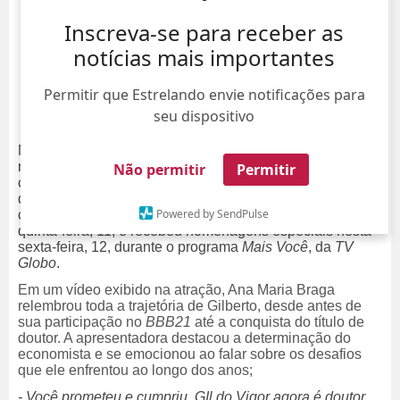
Inscreva-se para receber as
notícias mais importantes
Permitir que Estrelando envie notificações para
seu dispositivo
Momento de pura emoção! Gil do Vigor celebrou a
realização de um dos maiores sonhos de sua vida: a
Não permitir
Permitir
conquista do doutorado em Economia pela Universidade
da Califórnia, em Davis, nos Estados Unidos. O ex-
BBB
Powered by SendPulse
compartilhou a vitória com seus seguidores na última
quinta-feira, 11, e recebeu homenagens especiais nesta
sexta-feira, 12, durante o programa
Mais Você
, da
TV
Globo
.
Em um vídeo exibido na atração, Ana Maria Braga
relembrou toda a trajetória de Gilberto, desde antes de
sua participação no
BBB21
até a conquista do título de
doutor. A apresentadora destacou a determinação do
economista e se emocionou ao falar sobre os desafios
que ele enfrentou ao longo dos anos;
- Você prometeu e cumpriu, GIl do Vigor agora é doutor