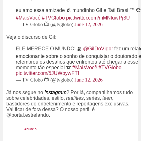
eu amo essa amizade 🫂 mundinho Gil e Tati Brasil™ 💞
#MaisVocê
#TVGlobo
pic.twitter.com/mMNtuwPj3U
— TV Globo 📺 (@tvglobo)
June 12, 2026
Veja o discurso de Gil:
ELE MERECE O MUNDO! 🫂
@GilDoVigor
fez um relat
emocionante sobre o sonho de conquistar o doutorado 
relembrou os desafios que enfrentou até chegar a esse
momento tão especial 🫶
#MaisVocê
#TVGlobo
pic.twitter.com/5JUWbywFTf
— TV Globo 📺 (@tvglobo)
June 12, 2026
Já nos segue no
Instagram
? Por lá, compartilhamos tudo
sobre celebridades, estilo,
realities
, séries,
teen
,
bastidores do entretenimento e reportagens exclusivas.
Vai ficar de fora dessa? O nosso perfil é
@portal.estrelando.