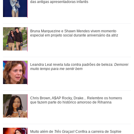
Mendes já fez no Brasil
das antigas apresentadoras infantis
Relembre as vezes que Virginia Fonseca deu um fim a
Bruna Marquezine e Shawn Mendes vivem momento
polêmicas sem rebater diretamente os fat...
especial em projeto social durante aniversário da atriz
Shawn Mendes, João Guilherme, Enzo Celulari... Relembre
Leandra Leal revela luta contra padrões de beleza:
Demorei
os amores - e affairs - de Bruna Mar...
muito tempo para me sentir bem
Inesquecíveis! Confira as frases de Friends que marcaram
Chris Brown, A$AP Rocky, Drake... Relembre os homens
gerações
que fazem parte do histórico amoroso de Rihanna
Muito além de Três Graças! Confira a carreira de Sophie
Muito além de
Três Graças
! Confira a carreira de Sophie