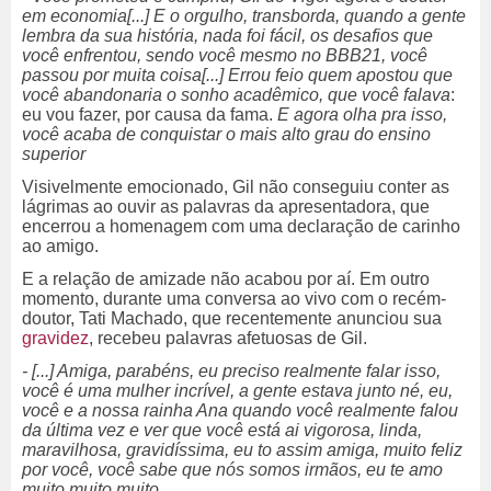
em economia[...] E o orgulho, transborda, quando a gente
lembra da sua história, nada foi fácil, os desafios que
você enfrentou, sendo você mesmo no BBB21, você
passou por muita coisa[...] Errou feio quem apostou que
você abandonaria o sonho acadêmico, que você falava
:
eu vou fazer, por causa da fama.
E agora olha pra isso,
você acaba de conquistar o mais alto grau do ensino
superior
Visivelmente emocionado, Gil não conseguiu conter as
lágrimas ao ouvir as palavras da apresentadora, que
encerrou a homenagem com uma declaração de carinho
ao amigo.
E a relação de amizade não acabou por aí. Em outro
momento, durante uma conversa ao vivo com o recém-
doutor, Tati Machado, que recentemente anunciou sua
gravidez
, recebeu palavras afetuosas de Gil.
- [...] Amiga, parabéns, eu preciso realmente falar isso,
você é uma mulher incrível, a gente estava junto né, eu,
você e a nossa rainha Ana quando você realmente falou
da última vez e ver que você está ai vigorosa, linda,
maravilhosa, gravidíssima, eu to assim amiga, muito feliz
por você, você sabe que nós somos irmãos, eu te amo
muito muito muito.