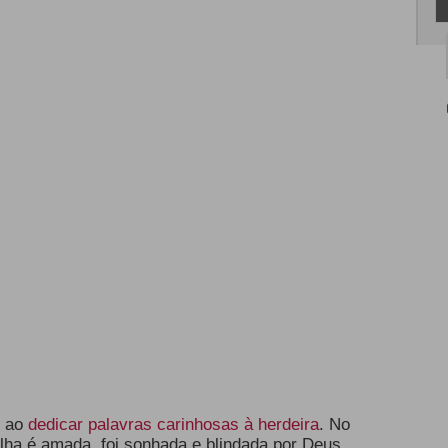
o ao
dedicar palavras carinhosas à herdeira
. No
filha é amada, foi sonhada e blindada por Deus.