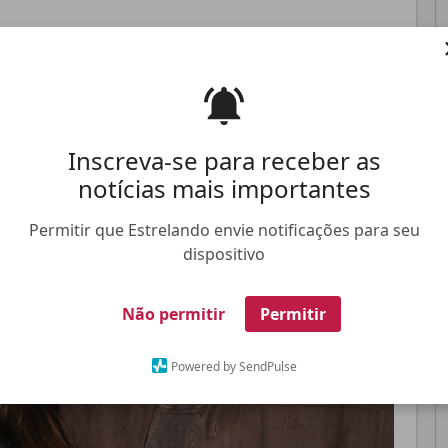
Pinterest
Whatsapp
Inscreva-se para receber as
FALE CONOSCO
ANUNCIE NO ESTRELANDO
TRABALHE N
notícias mais importantes
Permitir que Estrelando envie notificações para seu
dispositivo
Não permitir
Permitir
Powered by SendPulse