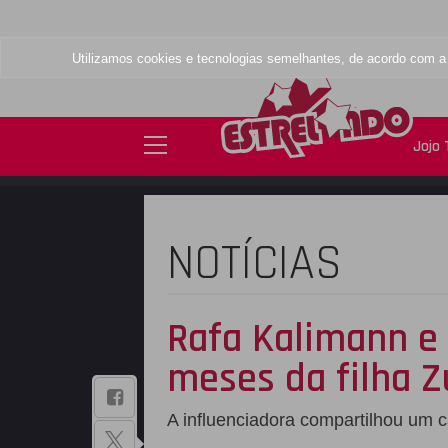
Utilizamos cookies e tecnologias semelhantes, de acordo com 
Jojo
NOTÍCIAS
Rafa Kalimann e 
meses da filha Z
BAIXE NOSSO
A influenciadora compartilhou um c
APLICATIVO