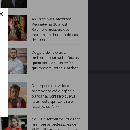
×
As
Spice Girls
lançaram
Wannabe
há 30 anos!
Relembre músicas que
marcaram o final da década
de 1990
O ESTRELANDO
POLÍTICA DE PRIVACIDADE
De galã de novelas a
problemas com substâncias
químicas... Veja as polêmicas
Desenvolvido por
que rondam Rafael Cardoso
Omar pede que Alika o
acompanhe até a agência
bancária. Confira o que vai
rolar nesta quinta-feira em
Nobreza do Amor
No Dia Nacional do Educador,
relembre os professores de
Malhação
que marcaram a