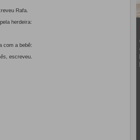
creveu Rafa.
pela herdeira:
a com a bebê:
cês
, escreveu.