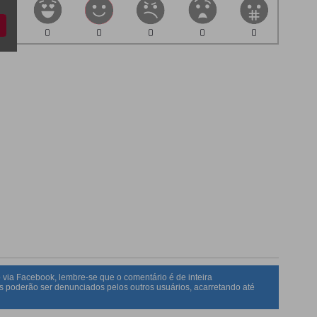
0
0
0
0
0
 via Facebook, lembre-se que o comentário é de inteira
s poderão ser denunciados pelos outros usuários, acarretando até