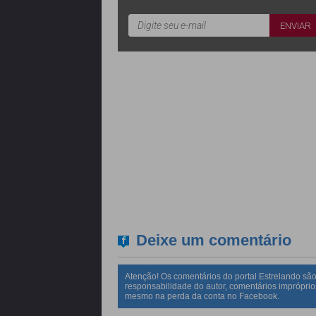
Deixe um comentário
Atenção! Os comentários do portal Estrelando são
responsabilidade do autor, comentários impróprio
mesmo na perda da conta no Facebook.