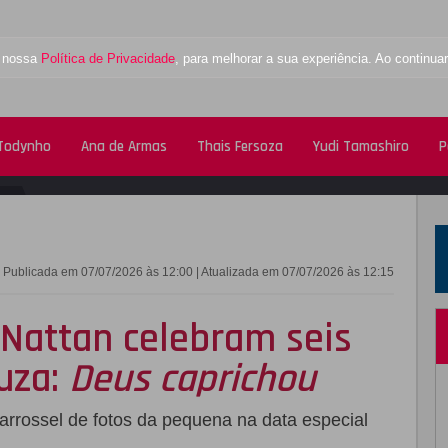
a nossa
Política de Privacidade
, para melhorar a sua experiência. Ao contin
 Todynho
Ana de Armas
Thais Fersoza
Yudi Tamashiro
P
FACEBOOK
TWITTE
Publicada em 07/07/2026 às 12:00 | Atualizada em 07/07/2026 às 12:15
Nattan celebram seis
uza:
Deus caprichou
arrossel de fotos da pequena na data especial