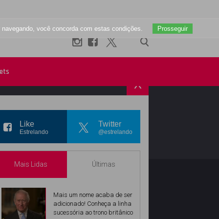
uar navegando, você concorda com estas condições.
Prosseguir
ets
X
R
INSTAGRAM
Like
Twitter
Estrelando
@estrelando
Mais Lidas
Últimas
Mais um nome acaba de ser
adicionado! Conheça a linha
sucessória ao trono britânico