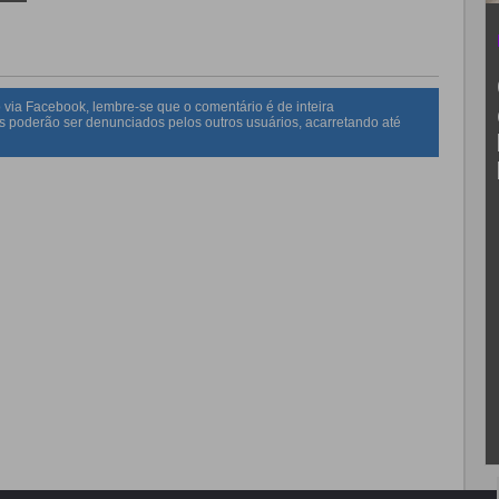
 via Facebook, lembre-se que o comentário é de inteira
s poderão ser denunciados pelos outros usuários, acarretando até