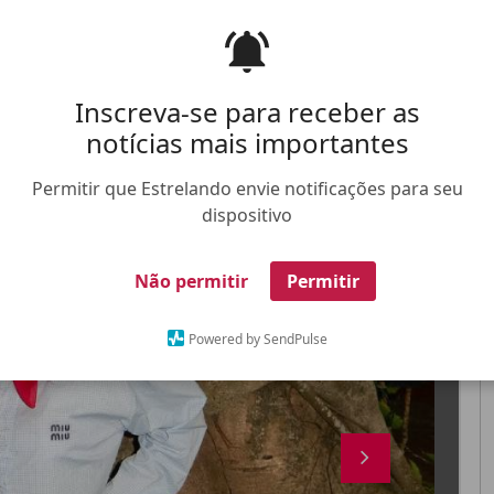
Inscreva-se para receber as
notícias mais importantes
FALE CONOSCO
ANUNCIE NO ESTRELANDO
TRABALHE N
Permitir que Estrelando envie notificações para seu
dispositivo
X
Não permitir
Permitir
Powered by SendPulse