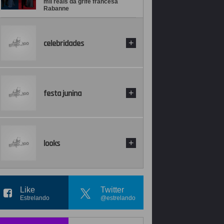
mil reais da grife francesa
Rabanne
celebridades
+
festa junina
+
looks
+
Like
Twitter
Estrelando
@estrelando