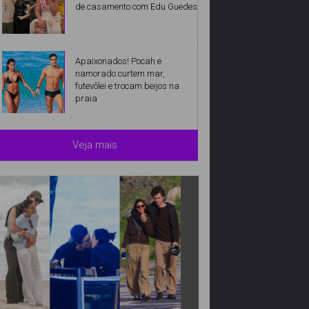
de casamento com Edu Guedes
Apaixonados! Pocah e
namorado curtem mar,
futevôlei e trocam beijos na
praia
Veja mais