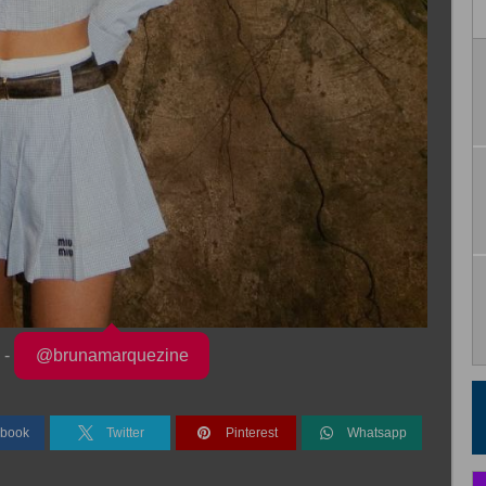
 -
@brunamarquezine
book
Twitter
Pinterest
Whatsapp