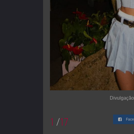
Divulgação
1
/
17
Face