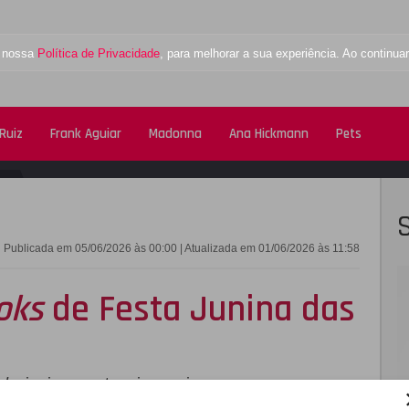
a nossa
Política de Privacidade
, para melhorar a sua experiência. Ao contin
Ruiz
Frank Aguiar
Madonna
Ana Hickmann
Pets
FACEBOOK
TWITTE
Publicada em 05/06/2026 às 00:00 | Atualizada em 01/06/2026 às 11:58
oks
de Festa Junina das
oks
juninos, outras improvisam