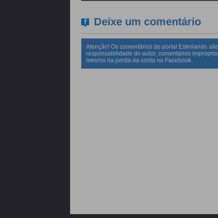
Deixe um comentário
Atenção! Os comentários do portal Estrelando são
responsabilidade do autor, comentários impróprio
mesmo na perda da conta no Facebook.