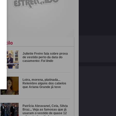
estilo
O ESTRELANDO
POLÍTICA DE PRIVACIDADE
Juliette Freire fala sobre prova
Desenvolvido por
de vestido perto da data do
casamento:
Foi lindo
Loira, morena, platinada...
Relembre alguns dos cabelos
que Ariana Grande já teve
Patrícia Abravanel, Cela, Silvia
Braz... Veja as famosas que já
usaram o vestido de quase 12