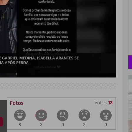
Fotos
Votos
13
8
3
0
2
0