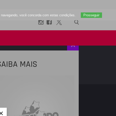
uar navegando, você concorda com estas condições.
Prosseguir
X
SAIBA MAIS
R
INSTAGRAM
×