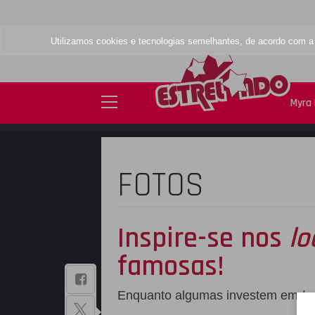
Utilizamos cookies e tecnologias semelhantes, de acordo com 
Myra 
FOTOS
Inspire-se nos
lo
famosas!
BAIXE NOSSO
Enquanto algumas investem em
lo
APLICATIVO