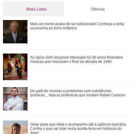
Mais Lidas
Últimas
Caroline Dallarosa revela que está grávida do primeiro filho!
Mais um nome acaba de ser adicionado! Conheça a linha
Veja as famosas que anunciara...
sucessória ao trono britânico
Além de Ariana Grande, confira famosas que já foram
As
Spice Girls
lançaram
Wannabe
há 30 anos! Relembre
criticadas pelos corpos magros (e rebat...
músicas que marcaram o final da década de 1990
Pedro reage mal à visita de Pilar. Confira aqui o que vai
De galã de novelas a problemas com substâncias
rolar nesta quinta-feira na novel...
químicas... Veja as polêmicas que rondam Rafael Cardoso
Com a nova temporada de Minha Vida com a Família
Omar pede que Alika o acompanhe até a agência bancária.
Walter... Confira os triângulos amorosos d...
Confira o que vai rolar nesta quinta-feira em
Nobreza do
Amor