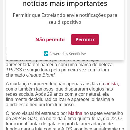
notícias mais importantes
Permitir que Estrelando envie notificações para
seu dispositivo
Não permitir
Permitir
Marina Ruy Barbosa decidiu abandonar os fios loiros,
Powered by SendPulse
que eram a sua marca registrada, e surgiu com um visual
inédito. A atriz passou por uma transformação
apresentada em parceria com uma marca de beleza
TRUSS
e surgiu loira pela primeira vez com o tom
chamado
Unique Blond.
A mudança surpreendeu não apenas aos fãs da
artista,
como também famosos, que dispararam elogios nas
redes sociais. Após 29 anos com a cor natural, ela
finalmente decidiu radicalizar e aparecer loiríssima e
ainda escolheu um tom luminoso.
O novo visual foi estreado por
Marina
no tapete vermelho
do
amfAR Gala,
na noite da última quinta-feira, dia 22. O
tradicional jantar de gala em prol da arrecadação de
fundos para a luta contra a AIDS acontece anualmente no