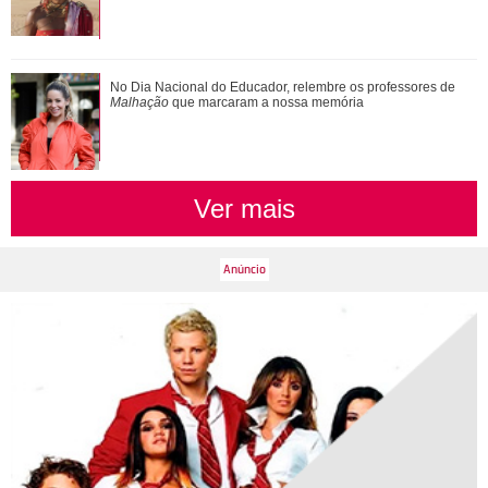
De galã de novelas a problemas com substâncias
No Dia Nacional do Educador, relembre os professores de
químicas... Veja as polêmicas que rondam R...
Malhação
que marcaram a nossa memória
Ver mais