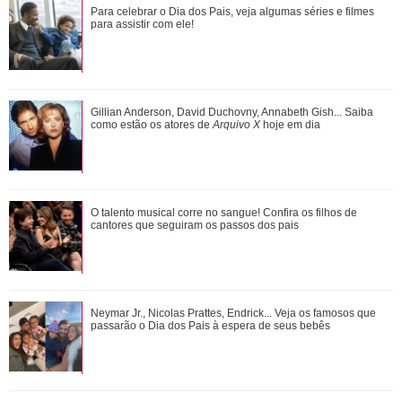
Zé Felipe manda recado para Ana Castela durante show e
Para celebrar o Dia dos Pais, veja algumas séries e filmes
pede segredo: - Dá problema
para assistir com ele!
Amigos e familiares de Preta Gil prestam homenagem à
Gillian Anderson, David Duchovny, Annabeth Gish... Saiba
cantora no dia em que ela completaria 5...
como estão os atores de
Arquivo X
hoje em dia
Preta Gil, Rita Lee, Paulo Gustavo... Saiba onde estão as
O talento musical corre no sangue! Confira os filhos de
cinzas dos famosos
cantores que seguiram os passos dos pais
Confira filmes em que as cenas de sexo foram reais
Neymar Jr., Nicolas Prattes, Endrick... Veja os famosos que
passarão o Dia dos Pais à espera de seus bebês