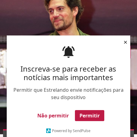
×
Inscreva-se para receber as
notícias mais importantes
Permitir que Estrelando envie notificações para
seu dispositivo
Não permitir
Permitir
Powered by SendPulse
AgNews