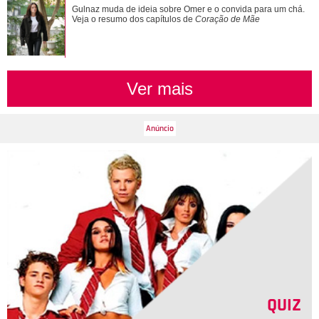
Ariana Grande faz desabafo em show sobre decisão de
Gulnaz muda de ideia sobre Omer e o convida para um chá.
pausar a carreira: Não foi uma reação...
Veja o resumo dos capítulos de
Coração de Mãe
Ver mais
QUIZ