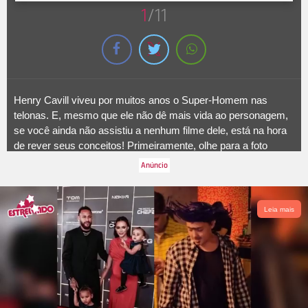
1
/11
Henry Cavill viveu por muitos anos o Super-Homem nas
telonas. E, mesmo que ele não dê mais vida ao personagem,
se você ainda não assistiu a nenhum filme dele, está na hora
de rever seus conceitos! Primeiramente, olhe para a foto
acima tirada no dia do
TUDUM
que rolou
em São Paulo, em
2023
. Ainda não te convenceu de nada? Tudo bem, temos
outras nove fotos que vão te fazer mudar de ideia! Confira os
seus melhores cliques e tente não se apaixonar pelo ator,
Leia mais
nascido em 5 de maio de 1983!