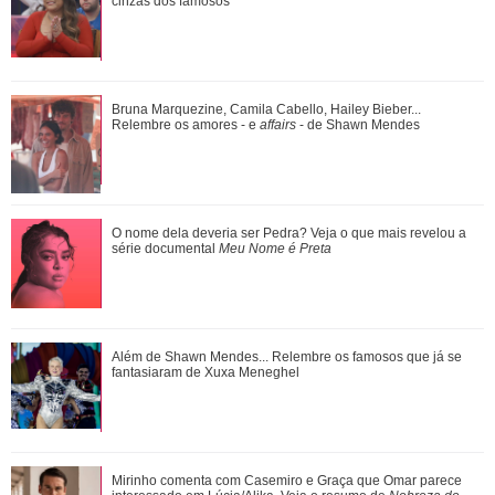
cinzas dos famosos
cinzas dos famosos
Agrado e Eduarda são prejudicadas pela proximidade com
Bruna Marquezine, Camila Cabello, Hailey Bieber...
João Raul. Saiba o que vai acontece...
Relembre os amores - e
affairs
- de Shawn Mendes
Fernanda Torres cantando, Kaká tentando dar estrela...
O nome dela deveria ser Pedra? Veja o que mais revelou a
Relembre os micos que famosos já pag...
série documental
Meu Nome é Preta
Pedro comemora o estado de saúde de Bruna. Confira o
Além de Shawn Mendes... Relembre os famosos que já se
que vai rolar neste sábado em Quem Ama...
fantasiaram de Xuxa Meneghel
Veja tudo sobre a bariátrica e a evolução do corpo de Jojo
Mirinho comenta com Casemiro e Graça que Omar parece