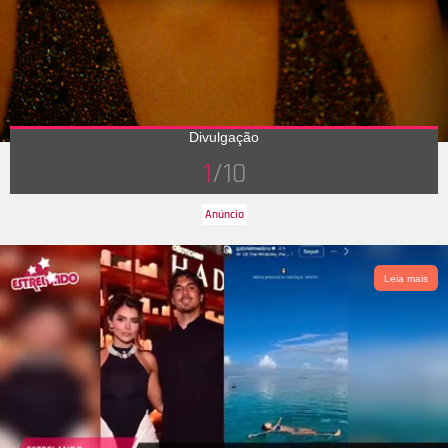
Divulgação
1
/10
Leia mais
Charlize Theron está completando 41 anos de idade de puro
talento, neste domingo, dia 7, e nada melhor para comemorar
a ocasião do que relembrar todos os momentos que essa
quarentona foi uma
badass
! Seja na vida real ou na ficção,
Charlize sempre escolhe personagens com muita garra, e
podemos aprender com elas e com a atriz a sermos
duronas
!
Duvida? Confira, a seguir!