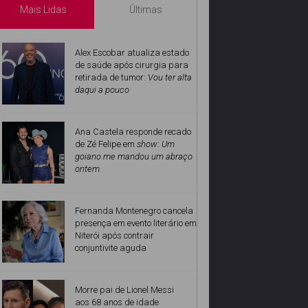
Mais Lidas
Últimas
Alex Escobar atualiza estado
de saúde após cirurgia para
retirada de tumor:
Vou ter alta
daqui a pouco
Ana Castela responde recado
de Zé Felipe em
show: Um
goiano me mandou um abraço
ontem
Fernanda Montenegro cancela
presença em evento literário em
Niterói após contrair
conjuntivite aguda
Morre pai de Lionel Messi
aos 68 anos de idade