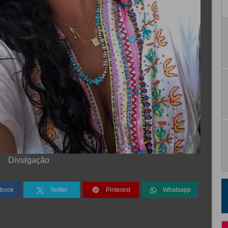
Divulgação
book
Twitter
Pinterest
Whatsapp