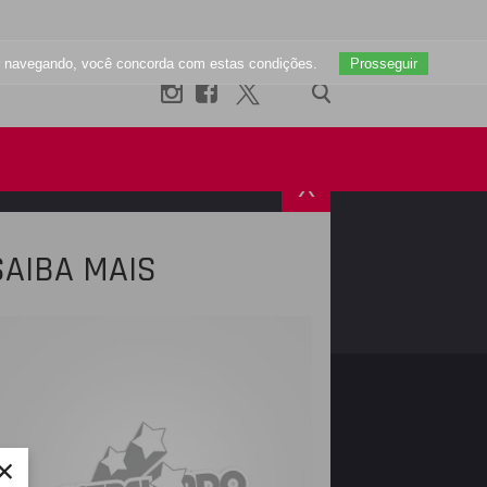
uar navegando, você concorda com estas condições.
Prosseguir
X
SAIBA MAIS
R
INSTAGRAM
×