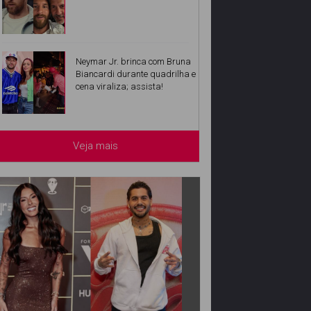
Neymar Jr. brinca com Bruna
Biancardi durante quadrilha e
cena viraliza; assista!
Veja mais