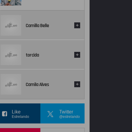
Camilla Belle
+
torcida
+
Camila Alves
+
Like
Twitter
Estrelando
@estrelando