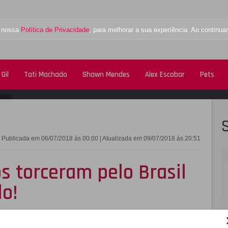
a nossa
Política de Privacidade
, para melhorar a sua experiência. Ao contin
Gil
Tati Machado
Shawn Mendes
Alex Escobar
Pets
FACEBOOK
TWITTE
Publicada em 06/07/2018 às 00:00 | Atualizada em 09/07/2018 às 20:51
os torceram pelo Brasil
o!
ro!