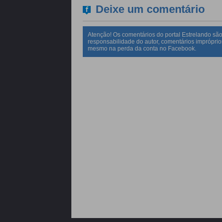
Deixe um comentário
Atenção! Os comentários do portal Estrelando são
responsabilidade do autor, comentários impróprio
mesmo na perda da conta no Facebook.