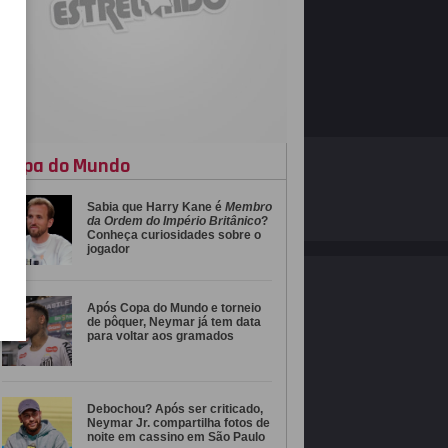
Copa do Mundo
O ESTRELANDO
POLÍTICA DE PRIVACIDADE
Sabia que Harry Kane é
Membro
Desenvolvido por
da Ordem do Império Britânico
?
Conheça curiosidades sobre o
jogador
Após Copa do Mundo e torneio
de pôquer, Neymar já tem data
para voltar aos gramados
Debochou? Após ser criticado,
Neymar Jr. compartilha fotos de
noite em cassino em São Paulo