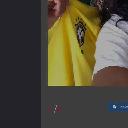
1
/
6
Face