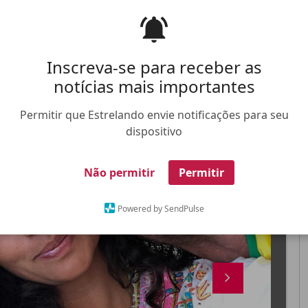
Inscreva-se para receber as
notícias mais importantes
Permitir que Estrelando envie notificações para seu
FALE CONOSCO
ANUNCIE NO ESTRELANDO
TRABALHE N
dispositivo
X
Não permitir
Permitir
Powered by SendPulse