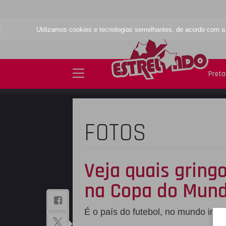
Utilizamos cookies e tecnologias semelhantes, de acordo com 
Preta 
FOTOS
Veja quais gring
na Copa do Mund
BAIXE NOSSO
É o país do futebol, no mundo intei
APLICATIVO